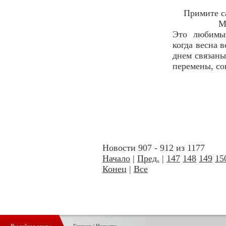
Примите са
М
Это любимый
когда весна 
днем связаны
перемены, со
Новости 907 - 912 из 1177
Начало
|
Пред.
|
147
148
149
15
Конец
|
Все