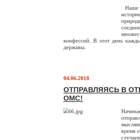
Наше О
истори
приро
соеди
множе
конфессий. В этот день кажды
державы.
04.06.2018
ОТПРАВЛЯЯСЬ В ОТП
ОМС!
Начинае
отправ
мыслями
время о
случае