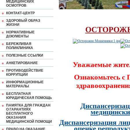
МЕДИЦИНСКИХ
ОСМОТРОВ
КОНТАКТ-ЦЕНТР
ЗДОРОВЫЙ ОБРАЗ
ЖИЗНИ
ОСТОРОЖ
НОРМАТИВНЫЕ
ДОКУМЕНТЫ
БЕРЕЖЛИВАЯ
ПОЛИКЛИНИКА
ПОЛЕЗНЫЕ ССЫЛКИ
Уважаемые жите
АНКЕТИРОВАНИЕ
ПРОТИВОДЕЙСТВИЕ
КОРРУПЦИИ
Ознакомьтесь с
ИНФОРМАЦИОННЫЕ
здравоохранени
МАТЕРИАЛЫ
БЕСПЛАТНАЯ
ЮРИДИЧЕСКАЯ ПОМОЩЬ
Диспансеризац
ПАМЯТКА ДЛЯ ГРАЖДАН
О ГАРАНТИЯХ
медицински
БЕСПЛАТНОГО
ОКАЗАНИЯ
Диспансеризация лиц
МЕДИЦИНСКОЙ ПОМОЩИ
оценке репродук
ПРАВО НА ОКАЗАНИЕ