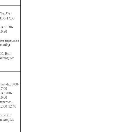
Пн.–Чт.:
8.30-17.30
Пт.: 8.30-
16.30
Без перерыва
на обед
Сб, Вс.:
выходные
Пн.-Чт.: 8.00-
17.00
Пт.:8.00-
16.00
перерыв:
12.00-12.48
Сб.-Вс.:
выходные