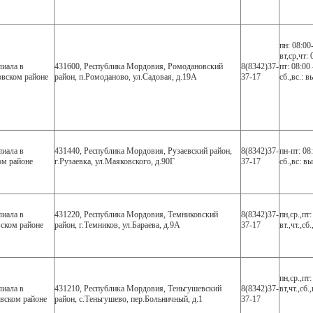
пн: 08:00
вт,ср,чт:
иала в
431600, Республика Мордовия, Ромодановский
8(8342)37-
пт: 08:00 
вском районе
район, п.Ромоданово, ул.Садовая, д.19А
37-17
сб.,вс.: 
иала в
431440, Республика Мордовия, Рузаевский район,
8(8342)37-
пн-пт: 08
ом районе
г.Рузаевка, ул.Маяковского, д.90Г
37-17
сб.,вс: в
иала в
431220, Республика Мордовия, Темниковский
8(8342)37-
пн,ср.,пт
ском районе
район, г.Темников, ул.Бараева, д.9А
37-17
вт.,чт.,с
пн,ср.,пт:
иала в
431210, Республика Мордовия, Теньгушевский
8(8342)37-
вт,чт.,сб
вском районе
район, с.Теньгушево, пер.Больничный, д.1
37-17