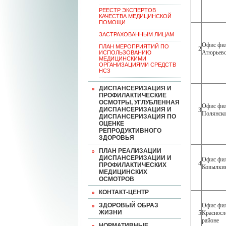
РЕЕСТР ЭКСПЕРТОВ
КАЧЕСТВА МЕДИЦИНСКОЙ
ПОМОЩИ
ЗАСТРАХОВАННЫМ ЛИЦАМ
Офис фил
ПЛАН МЕРОПРИЯТИЙ ПО
2
Атюрьевс
ИСПОЛЬЗОВАНИЮ
МЕДИЦИНСКИМИ
ОРГАНИЗАЦИЯМИ СРЕДСТВ
НСЗ
ДИСПАНСЕРИЗАЦИЯ И
ПРОФИЛАКТИЧЕСКИЕ
ОСМОТРЫ, УГЛУБЛЕННАЯ
Офис фил
ДИСПАНСЕРИЗАЦИЯ И
3
Полянско
ДИСПАНСЕРИЗАЦИЯ ПО
ОЦЕНКЕ
РЕПРОДУКТИВНОГО
ЗДОРОВЬЯ
ПЛАН РЕАЛИЗАЦИИ
ДИСПАНСЕРИЗАЦИИ И
Офис фил
4
ПРОФИЛАКТИЧЕСКИХ
Ковылкин
МЕДИЦИНСКИХ
ОСМОТРОВ
КОНТАКТ-ЦЕНТР
ЗДОРОВЫЙ ОБРАЗ
Офис фил
ЖИЗНИ
5
Красносл
районе
НОРМАТИВНЫЕ