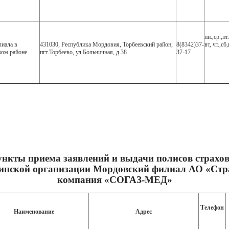
пн.,ср.,пт
иала в
431030, Республика Мордовия, Торбеевский район,
8(8342)37-
вт, чт.,с
ком районе
пгт.Торбеево, ул.Больничная, д.38
37-17
нкты приема заявлений и выдачи полисов страхо
инской организации Мордовский филиал АО «Стр
компания «СОГАЗ-МЕД»
Телефон
Наименование
Адрес