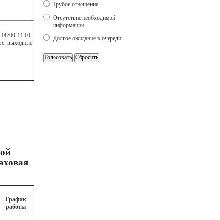
Грубое отношение
Отсутствие необходимой
информации
: 08:00-11:00
Долгое ожидание в очереди
б,вс: выходные
вой
аховая
График
работы