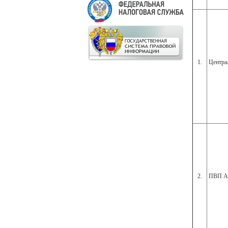
1.
Центра
2.
ПВП Ар