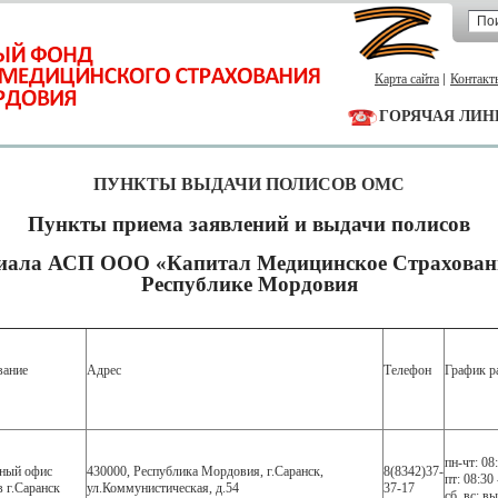
Карта сайта
Контакт
ГОРЯЧАЯ ЛИН
ПУНКТЫ ВЫДАЧИ ПОЛИСОВ ОМС
Пункты приема заявлений и выдачи полисов
ала АСП ООО «Капитал Медицинское Страхован
Республике Мордовия
вание
Адрес
Телефон
График р
пн-чт: 08
ный офис
430000, Республика Мордовия, г.Саранск,
8(8342)37-
пт: 08:30 
в г.Саранск
ул.Коммунистическая, д.54
37-17
сб.,вс: в