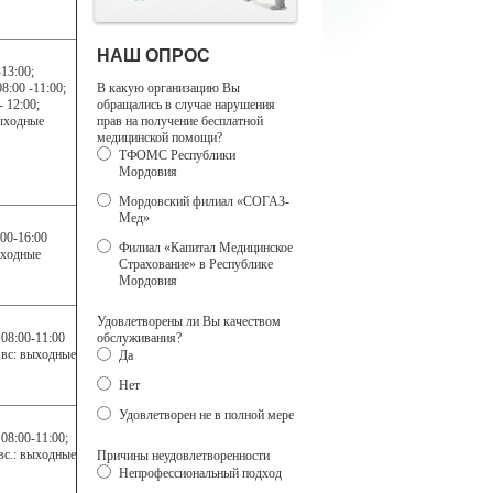
НАШ ОПРОС
-13:00;
 08:00 -11:00;
В какую организацию Вы
- 12:00;
обращались в случае нарушения
выходные
прав на получение бесплатной
медицинской помощи?
ТФОМС Республики
Мордовия
Мордовский филиал «СОГАЗ-
Мед»
:00-16:00
Филиал «Капитал Медицинское
ыходные
Страхование» в Республике
Мордовия
Удовлетворены ли Вы качеством
: 08:00-11:00
обслуживания?
б.,вс: выходные
Да
Нет
Удовлетворен не в полной мере
 08:00-11:00;
.,вс.: выходные
Причины неудовлетворенности
Непрофессиональный подход