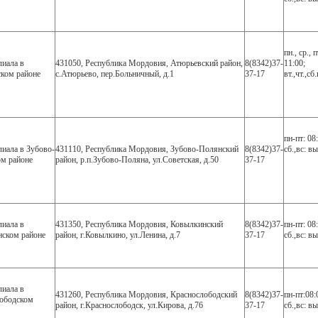
пн., ср., п
иала в
431050, Республика Мордовия, Атюрьевский район,
8(8342)37-
11:00;
ком районе
с.Атюрьево, пер.Больничный, д.1
37-17
вт.,чт.,с
пн-пт: 08
иала в Зубово-
431110, Республика Мордовия, Зубово-Полянский
8(8342)37-
сб.,вс: в
м районе
район, р.п.Зубово-Поляна, ул.Советская, д.50
37-17
иала в
431350, Республика Мордовия, Ковылкинский
8(8342)37-
пн-пт: 08
ском районе
район, г.Ковылкино, ул.Ленина, д.7
37-17
сб.,вс: в
иала в
431260, Республика Мордовия, Краснослободский
8(8342)37-
пн-пт:08:
ободском
район, г.Краснослободск, ул.Кирова, д.76
37-17
сб.,вс: в