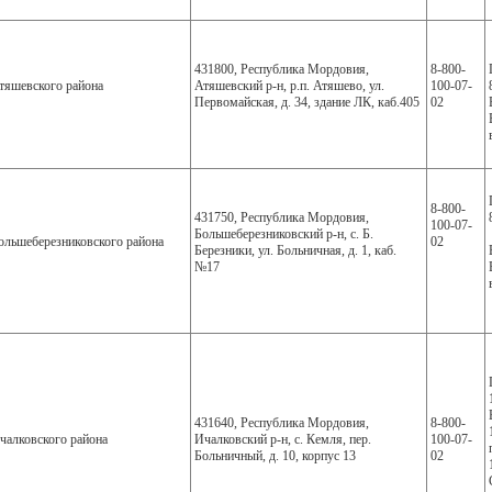
431800, Республика Мордовия,
8-800-
яшевского района
Атяшевский р-н, р.п. Атяшево, ул.
100-07-
Первомайская, д. 34, здание ЛК, каб.405
02
8-800-
431750, Республика Мордовия,
100-07-
Большеберезниковский р-н, с. Б.
льшеберезниковского района
02
Березники, ул. Больничная, д. 1, каб.
№17
431640, Республика Мордовия,
8-800-
алковского района
Ичалковский р-н, с. Кемля, пер.
100-07-
Больничный, д. 10, корпус 13
02