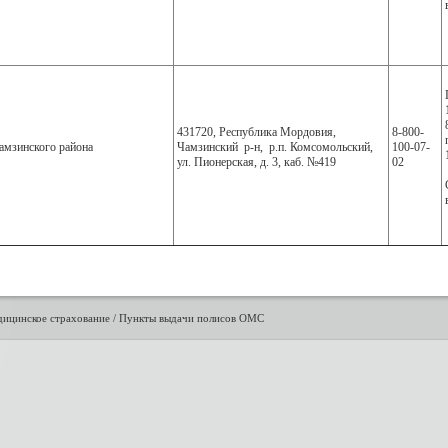
431720, Республика Мордовия,
8-800-
мзинского района
Чамзинский р-н, р.п. Комсомольский,
100-07-
ул. Пионерская, д. 3, каб. №419
02
дицинское страхование
/
Пункты выдачи полисов ОМС