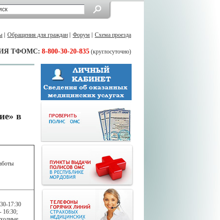
ы
Обращения для граждан
Форум
Схема проезда
ИЯ ТФОМС:
8-800-30-20-835
(круглосуточно)
ие» в
аботы
:30-17:30
- 16:30;
ыходные