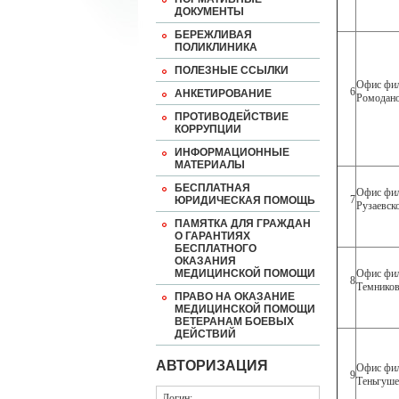
ДОКУМЕНТЫ
БЕРЕЖЛИВАЯ
ПОЛИКЛИНИКА
ПОЛЕЗНЫЕ ССЫЛКИ
Офис фил
6
АНКЕТИРОВАНИЕ
Ромодано
ПРОТИВОДЕЙСТВИЕ
КОРРУПЦИИ
ИНФОРМАЦИОННЫЕ
МАТЕРИАЛЫ
БЕСПЛАТНАЯ
Офис фил
7
ЮРИДИЧЕСКАЯ ПОМОЩЬ
Рузаевск
ПАМЯТКА ДЛЯ ГРАЖДАН
О ГАРАНТИЯХ
БЕСПЛАТНОГО
ОКАЗАНИЯ
МЕДИЦИНСКОЙ ПОМОЩИ
Офис фил
8
Темников
ПРАВО НА ОКАЗАНИЕ
МЕДИЦИНСКОЙ ПОМОЩИ
ВЕТЕРАНАМ БОЕВЫХ
ДЕЙСТВИЙ
АВТОРИЗАЦИЯ
Офис фил
9
Теньгуше
Логин: