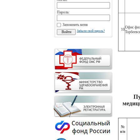
Пароль:
Запомнить меня
Офис фил
10
Забыли свой пароль?
Торбеевс
Пу
медиц
№
п/п