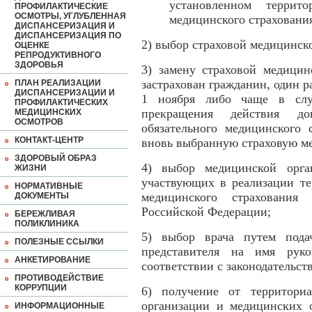
установленном террито
ПРОФИЛАКТИЧЕСКИЕ
ОСМОТРЫ, УГЛУБЛЕННАЯ
медицинского страховани
ДИСПАНСЕРИЗАЦИЯ И
ДИСПАНСЕРИЗАЦИЯ ПО
2) выбор страховой медицинск
ОЦЕНКЕ
РЕПРОДУКТИВНОГО
ЗДОРОВЬЯ
3) замену страховой медицин
застрахован гражданин, один р
ПЛАН РЕАЛИЗАЦИИ
ДИСПАНСЕРИЗАЦИИ И
1 ноября либо чаще в слу
ПРОФИЛАКТИЧЕСКИХ
прекращения действия до
МЕДИЦИНСКИХ
ОСМОТРОВ
обязательного медицинского 
КОНТАКТ-ЦЕНТР
вновь выбранную страховую м
ЗДОРОВЫЙ ОБРАЗ
4) выбор медицинской орга
ЖИЗНИ
участвующих в реализации те
НОРМАТИВНЫЕ
медицинского страхования 
ДОКУМЕНТЫ
Российской Федерации;
БЕРЕЖЛИВАЯ
ПОЛИКЛИНИКА
5) выбор врача путем пода
ПОЛЕЗНЫЕ ССЫЛКИ
представителя на имя руко
АНКЕТИРОВАНИЕ
соответствии с законодательс
ПРОТИВОДЕЙСТВИЕ
КОРРУПЦИИ
6) получение от территориа
организации и медицинских 
ИНФОРМАЦИОННЫЕ