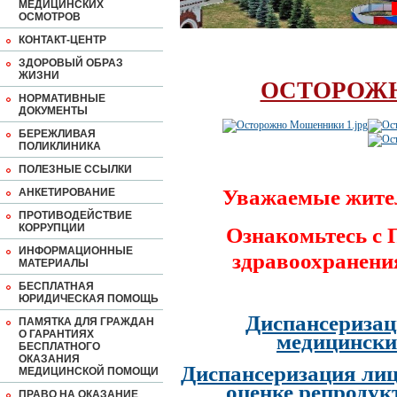
МЕДИЦИНСКИХ
ОСМОТРОВ
КОНТАКТ-ЦЕНТР
ЗДОРОВЫЙ ОБРАЗ
ЖИЗНИ
ОСТОРОЖ
НОРМАТИВНЫЕ
ДОКУМЕНТЫ
БЕРЕЖЛИВАЯ
ПОЛИКЛИНИКА
ПОЛЕЗНЫЕ ССЫЛКИ
Уважаемые жите
АНКЕТИРОВАНИЕ
ПРОТИВОДЕЙСТВИЕ
КОРРУПЦИИ
Ознакомьтесь с
ИНФОРМАЦИОННЫЕ
здравоохранени
МАТЕРИАЛЫ
БЕСПЛАТНАЯ
ЮРИДИЧЕСКАЯ ПОМОЩЬ
Диспансеризац
ПАМЯТКА ДЛЯ ГРАЖДАН
О ГАРАНТИЯХ
медицински
БЕСПЛАТНОГО
ОКАЗАНИЯ
Диспансеризация лиц
МЕДИЦИНСКОЙ ПОМОЩИ
оценке репродук
ПРАВО НА ОКАЗАНИЕ