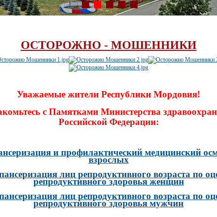
ОСТОРОЖНО - МОШЕННИКИ
Уважаемые жители Республики Мордовия!
акомьтесь с Памятками Министерства здравоохран
Российской Федерации:
ансеризация и профилактический медицинский осм
взрослых
пансеризация лиц репродуктивного возраста по оц
репродуктивного здоровья женщин
пансеризация лиц репродуктивного возраста по оц
репродуктивного здоровья мужчин