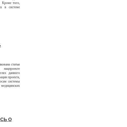
. Кроме того,
ах в системе
Б
кована статья
нацпроекте
елях данного
зации проекта,
росам системы
 медицинских
СЬ О