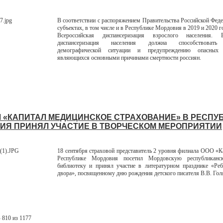
В соответствии с распоряжением Правительства Российской Феде
субъектах, в том числе и в Республике Мордовия в 2019 и 2020 
Всероссийская диспансеризация взрослого населения. В
диспансеризация населения должна способствовать
демографической ситуации и предупреждению опасных з
являющихся основными причинами смертности россиян.
 «КАПИТАЛ МЕДИЦИНСКОЕ СТРАХОВАНИЕ» В РЕСПУ
ИЯ ПРИНЯЛ УЧАСТИЕ В ТВОРЧЕСКОМ МЕРОПРИЯТИИ
18 сентября страховой представитель 2 уровня филиала ООО «
Республике Мордовия посетил Мордовскую республиканс
библиотеку и принял участие в литературном празднике «Реб
двора», посвященному дню рождения детского писателя В.В. Гол
 810 из 1177