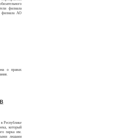
бязательного
тели филиала
 филиала АО
на о правах
ания.
 В
 в Республике
ека, который
ого парка им.
илыми людьми