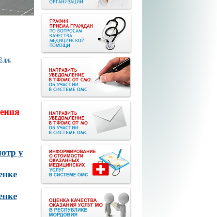
ения
отр у
енке
енке