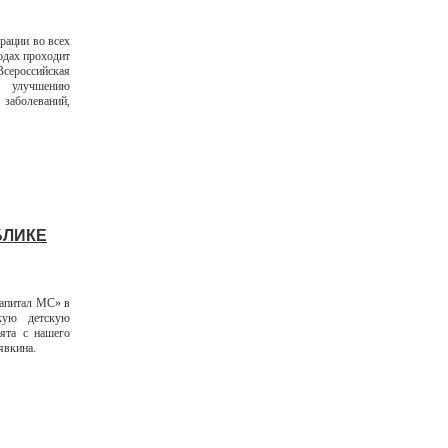
рации во всех
годах проходит
сероссийская
 улучшению
аболеваний,
БЛИКЕ
Капитал МС» в
кую детскую
ята с нашего
явкина.