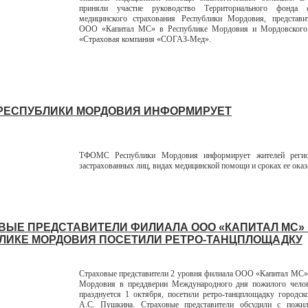
приняли участие руководство Территориального фонда о
медицинского страхования Республики Мордовия, представи
ООО «Капитал МС» в Республике Мордовия и Мордовского
«Страховая компания «СОГАЗ-Мед».
РЕСПУБЛИКИ МОРДОВИЯ ИНФОРМИРУЕТ
ТФОМС Республики Мордовия информирует жителей регио
застрахованных лиц, видах медицинской помощи и сроках ее оказ
ВЫЕ ПРЕДСТАВИТЕЛИ ФИЛИАЛА ООО «КАПИТАЛ МС»
ЛИКЕ МОРДОВИЯ ПОСЕТИЛИ РЕТРО-ТАНЦПЛОЩАДКУ
Страховые представители 2 уровня филиала ООО «Капитал МС»
Мордовия в преддверии Международного дня пожилого челов
празднуется 1 октября, посетили ретро-танцплощадку городск
А.С. Пушкина. Страховые представители обсудили с пож