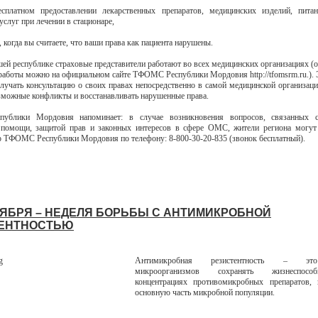
есплатном предоставлении лекарственных препаратов, медицинских изделий, пита
слуг при лечении в стационаре,
, когда вы считаете, что ваши права как пациента нарушены.
шей республике страховые представители работают во всех медицинских организациях (о
работы можно на официальном сайте ТФОМС Республики Мордовия http://tfomsrm.ru.). 
лучать консультацию о своих правах непосредственно в самой медицинской организаци
зможные конфликты и восстанавливать нарушенные права.
блики Мордовия напоминает: в случае возникновения вопросов, связанных 
 помощи, защитой прав и законных интересов в сфере ОМС, жители региона могут 
р ТФОМС Республики Мордовия по телефону: 8-800-30-20-835 (звонок бесплатный).
НОЯБРЯ – НЕДЕЛЯ БОРЬБЫ С АНТИМИКРОБНОЙ
ЕНТНОСТЬЮ
Антимикробная резистентность – эт
микроорганизмов сохранять жизнеспосо
концентрациях противомикробных препаратов,
основную часть микробной популяции.