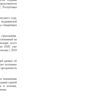
астие Первый
представители
С Республики
екущего года,
и медицинской
да «Защитники
 страхования.
основанный на
изации всего
теме ОМС уже
помощи с 2019
щей данные об
ает поэтапное
 прозрачность
я и повышении
здание единой
и и лечения,
емени.