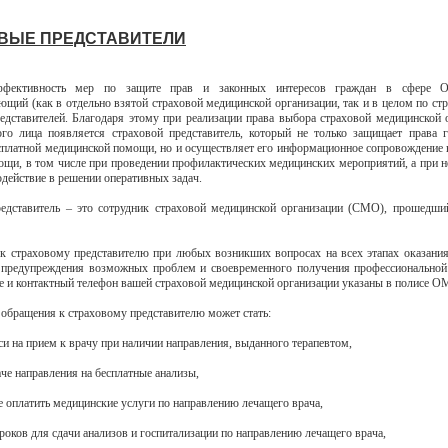
ВЫЕ ПРЕДСТАВИТЕЛИ
ффективность мер по защите прав и законных интересов граждан в сфере 
щий (как в отдельно взятой страховой медицинской организации, так и в целом по стра
едставителей. Благодаря этому при реализации права выбора страховой медицинской 
ого лица появляется страховой представитель, который не только защищает права 
сплатной медицинской помощи, но и осуществляет его информационное сопровождение н
ощи, в том числе при проведении профилактических медицинских мероприятий, а при 
одействие в решении оперативных задач.
едставитель – это сотрудник страховой медицинской организации (СМО), прошедши
к страховому представителю при любых возникших вопросах на всех этапах оказани
предупреждения возможных проблем и своевременного получения профессиональной
е и контактный телефон вашей страховой медицинской организации указаны в полисе О
обращения к страховому представителю может стать:
иси на прием к врачу при наличии направления, выданного терапевтом,
аче направления на бесплатные анализы,
е оплатить медицинские услуги по направлению лечащего врача,
роков для сдачи анализов и госпитализации по направлению лечащего врача,