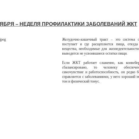
НОЯБРЯ – НЕДЕЛЯ ПРОФИЛАКТИКИ ЗАБОЛЕВАНИЙ ЖКТ
Желудочно-кишечный тракт – это система о
поступает и где расщепляется пища, откуда
вещества, необходимые для жизнедеятельности
выводятся не усвоившиеся остатки пищи.
Если ЖКТ работает слаженно, как конвейе
сбалансировано, то человеку обеспеч
самочувствие и работоспособность, он редко б
справляется с заболеваниями, у него хороший 
тон и физический тонус.