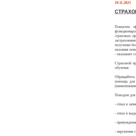
19.11.2025
СТРАХО
Повысить э
функционирую
страховых пр
застрахованн
получение бе
оказания пом
- оказывает с
Страховой пр
обучение.
Обращайтесь 
помощи, для 
(наименовани
Поводом для 
- отказ в зап
- отказ в выд
- принуждени
- нарушение с