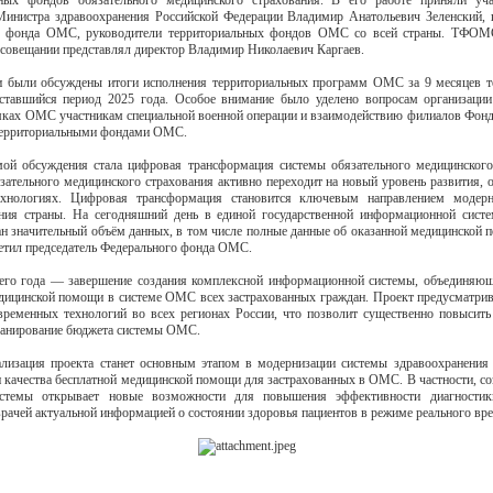
ьных фондов обязательного медицинского страхования. В его работе приняли уч
Министра здравоохранения Российской Федерации Владимир Анатольевич Зеленский, 
о фонда ОМС, руководители территориальных фондов ОМС со всей страны. ТФОМ
совещании представлял директор Владимир Николаевич Каргаев.
 были обсуждены итоги исполнения территориальных программ ОМС за 9 месяцев т
ставшийся период 2025 года. Особое внимание было уделено вопросам организаци
ках ОМС участникам специальной военной операции и взаимодействию филиалов Фон
 территориальными фондами ОМС.
ой обсуждения стала цифровая трансформация системы обязательного медицинского
зательного медицинского страхования активно переходит на новый уровень развития, 
хнологиях. Цифровая трансформация становится ключевым направлением модерн
ения страны. На сегодняшний день в единой государственной информационной сис
н значительный объём данных, в том числе полные данные об оказанной медицинской 
етил председатель Федерального фонда ОМС.
его года — завершение создания комплексной информационной системы, объединяю
дицинской помощи в системе ОМС всех застрахованных граждан. Проект предусматрив
временных технологий во всех регионах России, что позволит существенно повысить
ланирование бюджета системы ОМС.
лизация проекта станет основным этапом в модернизации системы здравоохранени
и качества бесплатной медицинской помощи для застрахованных в ОМС. В частности, со
стемы открывает новые возможности для повышения эффективности диагностик
врачей актуальной информацией о состоянии здоровья пациентов в режиме реального вр