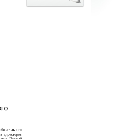
ОГО
бязательного
та директоров