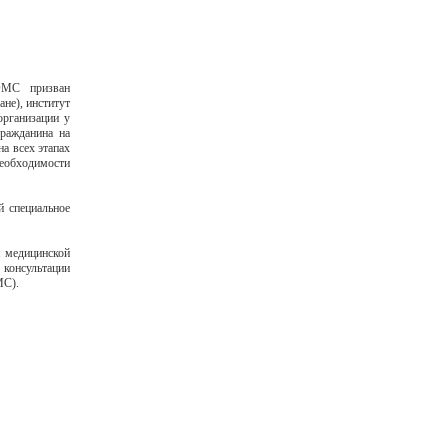
ОМС призван
не), институт
организации у
гражданина на
а всех этапах
необходимости
й специальное
я медицинской
 консультации
МС).