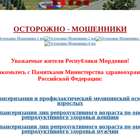
ОСТОРОЖНО - МОШЕННИКИ
Уважаемые жители Республики Мордовия!
акомьтесь с Памятками Министерства здравоохран
Российской Федерации:
ансеризация и профилактический медицинский осм
взрослых
пансеризация лиц репродуктивного возраста по оц
репродуктивного здоровья женщин
пансеризация лиц репродуктивного возраста по оц
репродуктивного здоровья мужчин