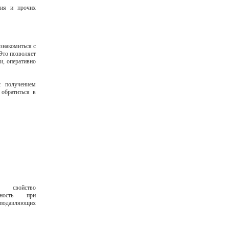
ния и прочих
знакомиться с
Это позволяет
и, оперативно
с получением
обратиться в
о свойство
бность при
 подавляющих