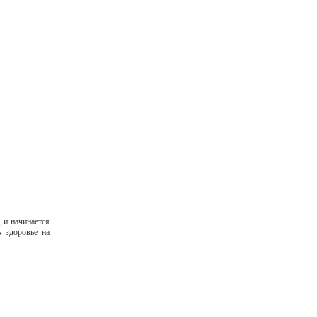
 и начинается
ь здоровье на