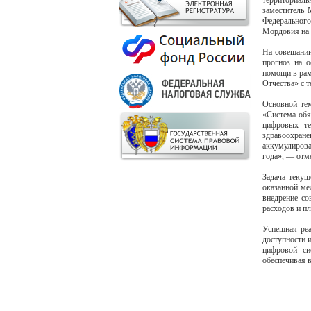
территориал
заместитель 
Федеральног
Мордовия на 
На совещании
прогноз на о
помощи в рам
Отчества» с
Основной тем
«Система обя
цифровых те
здравоохран
аккумулирова
года», — отм
Задача текущ
оказанной ме
внедрение со
расходов и п
Успешная реа
доступности 
цифровой си
обеспечивая 