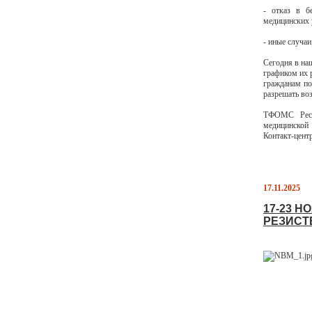
- отказ в б
медицинских у
- иные случаи
Сегодня в на
графиком их 
гражданам по
разрешать во
ТФОМС Респу
медицинской
Контакт-цент
17.11.2025
17-23 
РЕЗИСТ