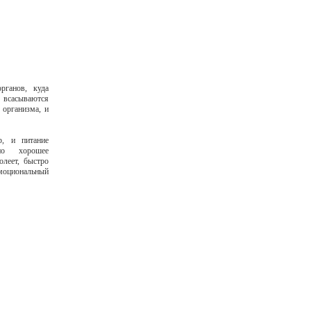
рганов, куда
 всасываются
 организма, и
р, и питание
ено хорошее
олеет, быстро
эмоциональный