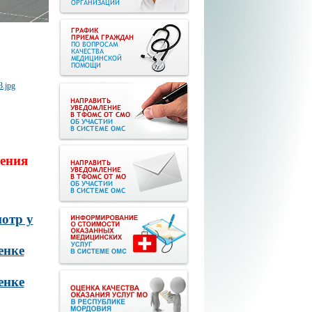
ения
отр у
енке
енке