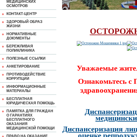
МЕДИЦИНСКИХ
ОСМОТРОВ
КОНТАКТ-ЦЕНТР
ЗДОРОВЫЙ ОБРАЗ
ЖИЗНИ
ОСТОРОЖ
НОРМАТИВНЫЕ
ДОКУМЕНТЫ
БЕРЕЖЛИВАЯ
ПОЛИКЛИНИКА
ПОЛЕЗНЫЕ ССЫЛКИ
Уважаемые жите
АНКЕТИРОВАНИЕ
ПРОТИВОДЕЙСТВИЕ
КОРРУПЦИИ
Ознакомьтесь с
ИНФОРМАЦИОННЫЕ
здравоохранени
МАТЕРИАЛЫ
БЕСПЛАТНАЯ
ЮРИДИЧЕСКАЯ ПОМОЩЬ
Диспансеризац
ПАМЯТКА ДЛЯ ГРАЖДАН
О ГАРАНТИЯХ
медицински
БЕСПЛАТНОГО
ОКАЗАНИЯ
Диспансеризация лиц
МЕДИЦИНСКОЙ ПОМОЩИ
оценке репродук
ПРАВО НА ОКАЗАНИЕ