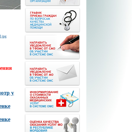
ения
отр у
енке
енке