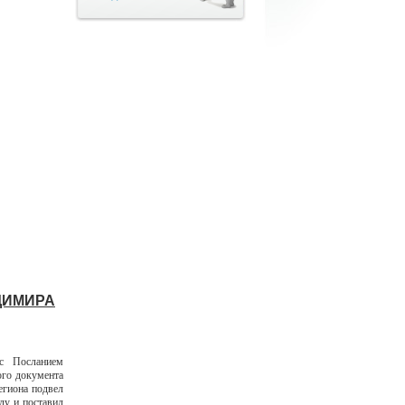
ДИМИРА
с Посланием
го документа
егиона подвел
ду и поставил