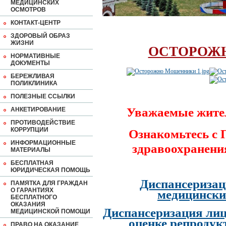
МЕДИЦИНСКИХ
ОСМОТРОВ
КОНТАКТ-ЦЕНТР
ЗДОРОВЫЙ ОБРАЗ
ЖИЗНИ
ОСТОРОЖ
НОРМАТИВНЫЕ
ДОКУМЕНТЫ
БЕРЕЖЛИВАЯ
ПОЛИКЛИНИКА
ПОЛЕЗНЫЕ ССЫЛКИ
Уважаемые жите
АНКЕТИРОВАНИЕ
ПРОТИВОДЕЙСТВИЕ
КОРРУПЦИИ
Ознакомьтесь с
ИНФОРМАЦИОННЫЕ
здравоохранени
МАТЕРИАЛЫ
БЕСПЛАТНАЯ
ЮРИДИЧЕСКАЯ ПОМОЩЬ
Диспансеризац
ПАМЯТКА ДЛЯ ГРАЖДАН
О ГАРАНТИЯХ
медицински
БЕСПЛАТНОГО
ОКАЗАНИЯ
Диспансеризация лиц
МЕДИЦИНСКОЙ ПОМОЩИ
оценке репродук
ПРАВО НА ОКАЗАНИЕ