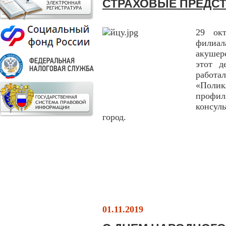
СТРАХОВЫЕ ПРЕДС
29 окт
филиа
акушер
этот д
рабо
«Полик
профи
консул
город.
01.11.2019