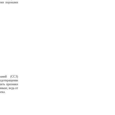
ыми пороками
еваний (ССЗ)
дотвращении
лять признаки
ньше, ведь от
века.