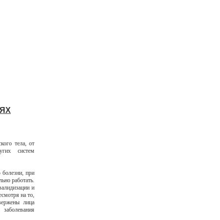
ИЯХ
кого тела, от
угих систем
 болезни, при
ьно работать.
валидизации и
смотря на то,
вержены лица
и заболевания