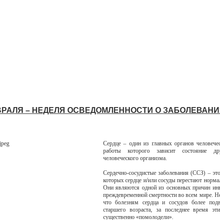
ЕВРАЛЯ – НЕДЕЛЯ ОСВЕДОМЛЕННОСТИ О ЗАБОЛЕВАН
Сердце – один из главных органов человечес
работы которого зависит состояние др
человеческого организма.
Сердечно-сосудистые заболевания (ССЗ) – это
которых сердце и/или сосуды перестают нормал
Они являются одной из основных причин ин
преждевременной смертности во всем мире. Не
что болезням сердца и сосудов более под
старшего возраста, за последнее время эт
существенно «помолодели».