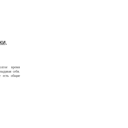
КИ,
олгое время
выдавая себя.
е есть общие