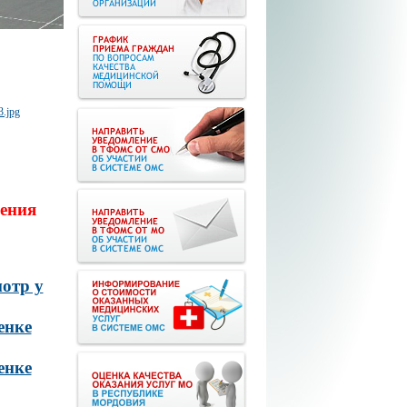
ения
отр у
енке
енке