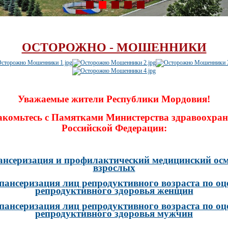
ОСТОРОЖНО - МОШЕННИКИ
Уважаемые жители Республики Мордовия!
акомьтесь с Памятками Министерства здравоохран
Российской Федерации:
ансеризация и профилактический медицинский осм
взрослых
пансеризация лиц репродуктивного возраста по оц
репродуктивного здоровья женщин
пансеризация лиц репродуктивного возраста по оц
репродуктивного здоровья мужчин