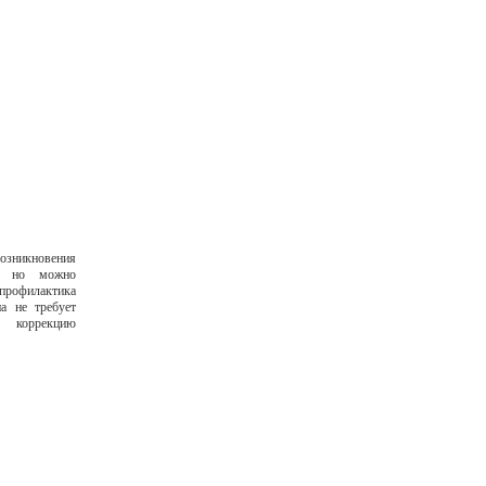
никновения
о, но можно
профилактика
а не требует
т коррекцию