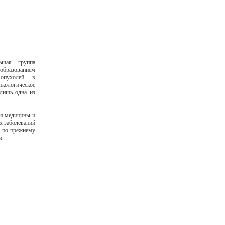
ьшая группа
разованием
 опухолей в
ологическое
 лишь одна из
ия медицины и
х заболеваний
и по-прежнему
и.