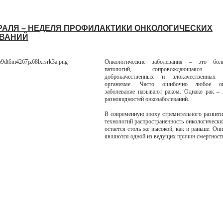
ВРАЛЯ – НЕДЕЛЯ ПРОФИЛАКТИКИ ОНКОЛОГИЧЕСКИХ
ВАНИЙ
Онкологические заболевания – это бол
патологий, сопровождающаяся об
доброкачественных и злокачественных
организме. Часто ошибочно любое онк
заболевание называют раком. Однако рак –
разновидностей онкозаболеваний.
В современную эпоху стремительного развит
технологий распространенность онкологически
остается столь же высокой, как и раньше. Он
являются одной из ведущих причин смертност