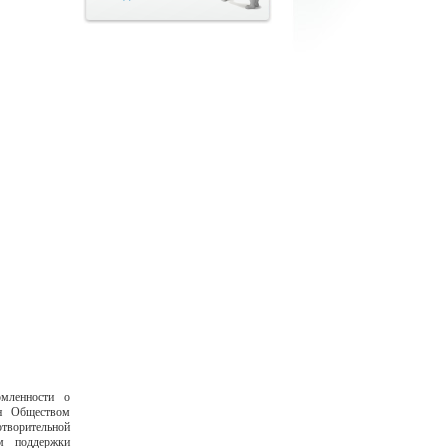
мленности о
ан Обществом
ворительной
ем поддержки