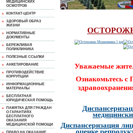
МЕДИЦИНСКИХ
ОСМОТРОВ
КОНТАКТ-ЦЕНТР
ЗДОРОВЫЙ ОБРАЗ
ЖИЗНИ
ОСТОРОЖ
НОРМАТИВНЫЕ
ДОКУМЕНТЫ
БЕРЕЖЛИВАЯ
ПОЛИКЛИНИКА
ПОЛЕЗНЫЕ ССЫЛКИ
Уважаемые жите
АНКЕТИРОВАНИЕ
ПРОТИВОДЕЙСТВИЕ
КОРРУПЦИИ
Ознакомьтесь с
ИНФОРМАЦИОННЫЕ
здравоохранени
МАТЕРИАЛЫ
БЕСПЛАТНАЯ
ЮРИДИЧЕСКАЯ ПОМОЩЬ
Диспансеризац
ПАМЯТКА ДЛЯ ГРАЖДАН
О ГАРАНТИЯХ
медицински
БЕСПЛАТНОГО
ОКАЗАНИЯ
Диспансеризация лиц
МЕДИЦИНСКОЙ ПОМОЩИ
оценке репродук
ПРАВО НА ОКАЗАНИЕ