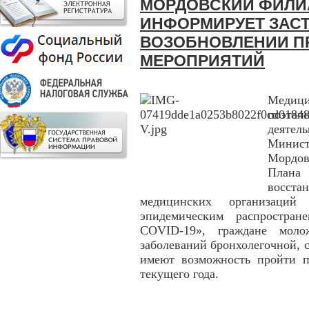
МОРДОВСКИЙ ФИЛИА
ИНФОРМИРУЕТ ЗАС
ВОЗОБНОВЛЕНИИ П
МЕРОПРИЯТИЙ
Медици
поэта
деятел
Минис
Мордов
Плана
восст
медицинских организаций
эпидемическим распростран
COVID-19», граждане мол
заболеваний бронхолегочной, 
имеют возможность пройти п
текущего года.