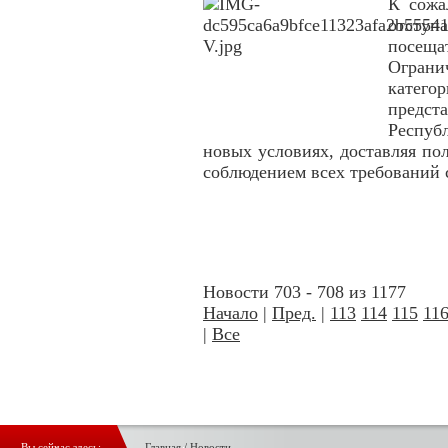
К сожа
отступа
посещ
Огран
катего
предст
Респуб
новых условиях, доставляя п
соблюдением всех требований 
Новости 703 - 708 из 1177
Начало
|
Пред.
|
113
114
115
11
|
Все
Вы сейчас здесь:
Главная
/
Новости