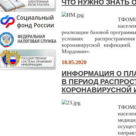
ЧТО НУЖНО ЗНАТЬ 
ТФОМС
населе
реализации базовой программы
условиях распространен
коронавирусной инфекцией. 
Мордовии».
18.05.2020
ИНФОРМАЦИЯ О ПЛ
В ПЕРИОД РАСПРОС
КОРОНАВИРУСНОЙ 
ТФОМС
населе
медиц
осуще
напра