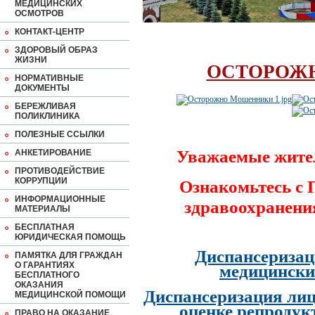
МЕДИЦИНСКИХ
ОСМОТРОВ
КОНТАКТ-ЦЕНТР
ЗДОРОВЫЙ ОБРАЗ
ЖИЗНИ
ОСТОРОЖ
НОРМАТИВНЫЕ
ДОКУМЕНТЫ
БЕРЕЖЛИВАЯ
ПОЛИКЛИНИКА
ПОЛЕЗНЫЕ ССЫЛКИ
Уважаемые жите
АНКЕТИРОВАНИЕ
ПРОТИВОДЕЙСТВИЕ
КОРРУПЦИИ
Ознакомьтесь с
ИНФОРМАЦИОННЫЕ
здравоохранени
МАТЕРИАЛЫ
БЕСПЛАТНАЯ
ЮРИДИЧЕСКАЯ ПОМОЩЬ
Диспансеризац
ПАМЯТКА ДЛЯ ГРАЖДАН
О ГАРАНТИЯХ
медицински
БЕСПЛАТНОГО
ОКАЗАНИЯ
Диспансеризация лиц
МЕДИЦИНСКОЙ ПОМОЩИ
оценке репродук
ПРАВО НА ОКАЗАНИЕ