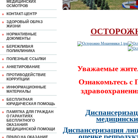
МЕДИЦИНСКИХ
ОСМОТРОВ
КОНТАКТ-ЦЕНТР
ЗДОРОВЫЙ ОБРАЗ
ЖИЗНИ
ОСТОРОЖ
НОРМАТИВНЫЕ
ДОКУМЕНТЫ
БЕРЕЖЛИВАЯ
ПОЛИКЛИНИКА
ПОЛЕЗНЫЕ ССЫЛКИ
Уважаемые жите
АНКЕТИРОВАНИЕ
ПРОТИВОДЕЙСТВИЕ
КОРРУПЦИИ
Ознакомьтесь с
ИНФОРМАЦИОННЫЕ
здравоохранени
МАТЕРИАЛЫ
БЕСПЛАТНАЯ
ЮРИДИЧЕСКАЯ ПОМОЩЬ
Диспансеризац
ПАМЯТКА ДЛЯ ГРАЖДАН
О ГАРАНТИЯХ
медицински
БЕСПЛАТНОГО
ОКАЗАНИЯ
Диспансеризация лиц
МЕДИЦИНСКОЙ ПОМОЩИ
оценке репродук
ПРАВО НА ОКАЗАНИЕ