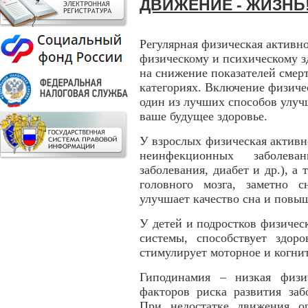
ДВИЖЕНИЕ - ЖИЗНЬ
Регулярная физическая активн
физическому и психическому зд
на снижение показателей смерт
категориях. Включение физиче
один из лучших способов улуч
ваше будущее здоровье.
У взрослых физическая активн
неинфекционных заболева
заболевания, диабет и др.), а 
головного мозга, заметно 
улучшает качество сна и повыш
У детей и подростков физичес
системы, способствует здо
стимулирует моторное и когни
Гиподинамия – низкая физи
факторов риска развития заб
При недостатке движения о