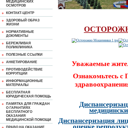
МЕДИЦИНСКИХ
ОСМОТРОВ
КОНТАКТ-ЦЕНТР
ЗДОРОВЫЙ ОБРАЗ
ЖИЗНИ
ОСТОРОЖ
НОРМАТИВНЫЕ
ДОКУМЕНТЫ
БЕРЕЖЛИВАЯ
ПОЛИКЛИНИКА
ПОЛЕЗНЫЕ ССЫЛКИ
Уважаемые жите
АНКЕТИРОВАНИЕ
ПРОТИВОДЕЙСТВИЕ
КОРРУПЦИИ
Ознакомьтесь с
ИНФОРМАЦИОННЫЕ
здравоохранени
МАТЕРИАЛЫ
БЕСПЛАТНАЯ
ЮРИДИЧЕСКАЯ ПОМОЩЬ
Диспансеризац
ПАМЯТКА ДЛЯ ГРАЖДАН
О ГАРАНТИЯХ
медицински
БЕСПЛАТНОГО
ОКАЗАНИЯ
Диспансеризация лиц
МЕДИЦИНСКОЙ ПОМОЩИ
оценке репродук
ПРАВО НА ОКАЗАНИЕ