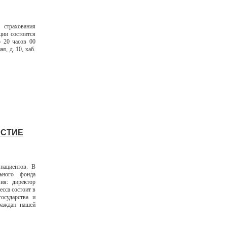
страхования
ии состоится
 20 часов 00
я, д. 10, каб.
АСТИЕ
пациентов. В
льного фонда
ия: директор
есса состоит в
осударства и
раждан нашей