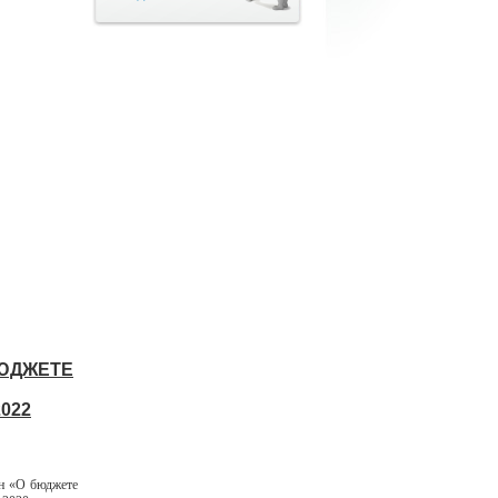
БЮДЖЕТЕ
022
н «О бюджете