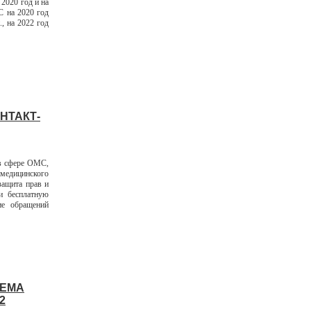
2020 год и на
 на 2020 год
., на 2022 год
НТАКТ-
 в сфере ОМС,
медицинского
защита прав и
и бесплатную
ие обращений
ИЕМА
2