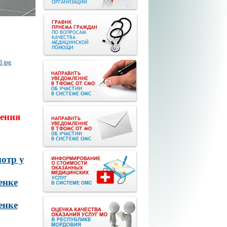
ения
отр у
енке
енке