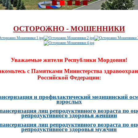
ОСТОРОЖНО - МОШЕННИКИ
Уважаемые жители Республики Мордовия!
акомьтесь с Памятками Министерства здравоохран
Российской Федерации:
ансеризация и профилактический медицинский осм
взрослых
пансеризация лиц репродуктивного возраста по оц
репродуктивного здоровья женщин
пансеризация лиц репродуктивного возраста по оц
репродуктивного здоровья мужчин