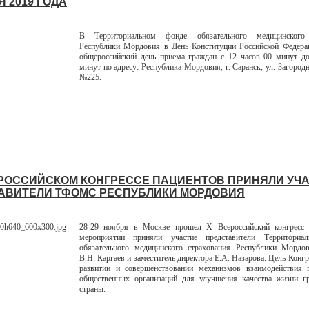
 2019 ГОДА
В Территориальном фонде обязательного медицинского 
Республики Мордовия в День Конституции Российской Федерац
общероссийский день приема граждан с 12 часов 00 минут до
минут по адресу: Республика Мордовия, г. Саранск, ул. Загородна
№225.
ЕРОССИЙСКОМ КОНГРЕССЕ ПАЦИЕНТОВ ПРИНЯЛИ УЧ
АВИТЕЛИ ТФОМС РЕСПУБЛИКИ МОРДОВИЯ
28-29 ноября в Москве прошел X Всероссийский конгресс 
мероприятии приняли участие представители Территориа
обязательного медицинского страхования Республики Мордов
В.Н. Каргаев и заместитель директора Е.А. Назарова. Цель Конгр
развитии и совершенствовании механизмов взаимодействия г
общественных организаций для улучшения качества жизни г
страны.