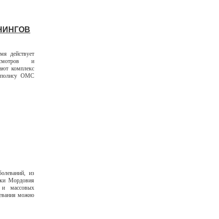
НИНГОВ
мя действует
осмотров и
ают комплекс
о полису ОМС
олеваний, из
ики Мордовия
 и массовых
левания можно