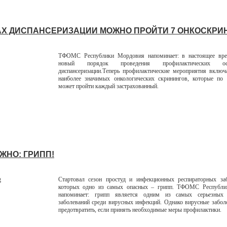
АХ ДИСПАНСЕРИЗАЦИИ МОЖНО ПРОЙТИ 7 ОНКОСКРИ
ТФОМС Республики Мордовия напоминает: в настоящее вре
новый порядок проведения профилактических 
диспансеризации.Теперь профилактические мероприятия включ
наиболее значимых онкологических скринингов, которые п
может пройти каждый застрахованный.
ЖНО: ГРИПП!
Стартовал сезон простуд и инфекционных респираторных заб
которых одно из самых опасных – грипп. ТФОМС Республ
напоминает: грипп является одним из самых серьезных
заболеваний среди вирусных инфекций. Однако вирусные забо
предотвратить, если принять необходимые меры профилактики.