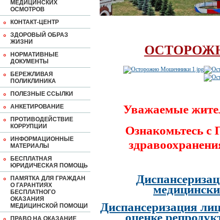
МЕДИЦИНСКИХ
ОСМОТРОВ
КОНТАКТ-ЦЕНТР
ЗДОРОВЫЙ ОБРАЗ
ЖИЗНИ
ОСТОРОЖ
НОРМАТИВНЫЕ
ДОКУМЕНТЫ
БЕРЕЖЛИВАЯ
ПОЛИКЛИНИКА
ПОЛЕЗНЫЕ ССЫЛКИ
Уважаемые жите
АНКЕТИРОВАНИЕ
ПРОТИВОДЕЙСТВИЕ
КОРРУПЦИИ
Ознакомьтесь с
ИНФОРМАЦИОННЫЕ
здравоохранени
МАТЕРИАЛЫ
БЕСПЛАТНАЯ
ЮРИДИЧЕСКАЯ ПОМОЩЬ
Диспансеризац
ПАМЯТКА ДЛЯ ГРАЖДАН
О ГАРАНТИЯХ
медицински
БЕСПЛАТНОГО
ОКАЗАНИЯ
Диспансеризация лиц
МЕДИЦИНСКОЙ ПОМОЩИ
оценке репродук
ПРАВО НА ОКАЗАНИЕ