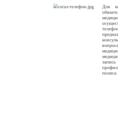
Для к
обяза
меди
осуще
телефо
предн
консул
вопро
медиц
медици
запис
профил
полиса