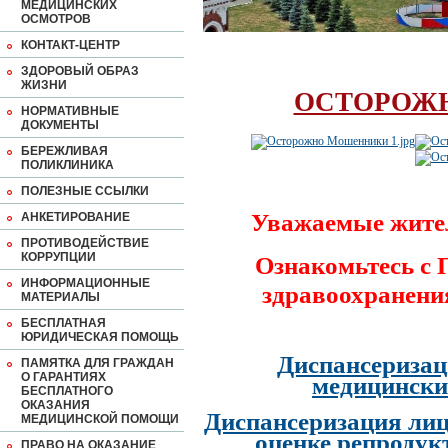
МЕДИЦИНСКИХ
ОСМОТРОВ
КОНТАКТ-ЦЕНТР
ЗДОРОВЫЙ ОБРАЗ
ЖИЗНИ
ОСТОРОЖ
НОРМАТИВНЫЕ
ДОКУМЕНТЫ
БЕРЕЖЛИВАЯ
ПОЛИКЛИНИКА
ПОЛЕЗНЫЕ ССЫЛКИ
Уважаемые жите
АНКЕТИРОВАНИЕ
ПРОТИВОДЕЙСТВИЕ
КОРРУПЦИИ
Ознакомьтесь с
ИНФОРМАЦИОННЫЕ
здравоохранени
МАТЕРИАЛЫ
БЕСПЛАТНАЯ
ЮРИДИЧЕСКАЯ ПОМОЩЬ
Диспансеризац
ПАМЯТКА ДЛЯ ГРАЖДАН
О ГАРАНТИЯХ
медицински
БЕСПЛАТНОГО
ОКАЗАНИЯ
Диспансеризация лиц
МЕДИЦИНСКОЙ ПОМОЩИ
оценке репродук
ПРАВО НА ОКАЗАНИЕ