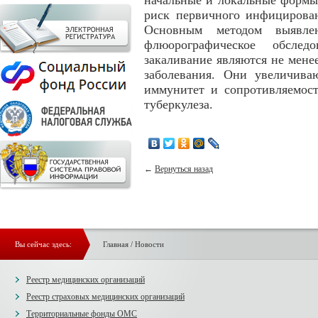
начальные и локальные формы 
риск первичного инфицирован
Основным методом выявлен
флюорографическое обслед
закаливание являются не мен
заболевания. Они увеличив
иммунитет и сопротивляемост
туберкулеза.
←
Вернуться назад
Вы сейчас здесь:
Главная
/
Новости
Реестр медицинских организаций
Реестр страховых медицинских организаций
Территориальные фонды ОМС