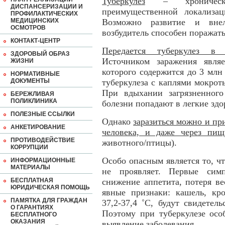
Туберкулез
– хроническо
ДИСПАНСЕРИЗАЦИИ И
преимущественной локализац
ПРОФИЛАКТИЧЕСКИХ
МЕДИЦИНСКИХ
Возможно развитие и внел
ОСМОТРОВ
возбудитель способен поражать
КОНТАКТ-ЦЕНТР
Передается туберкулез в
ЗДОРОВЫЙ ОБРАЗ
Источником заражения явля
ЖИЗНИ
которого содержится до 3 млн
НОРМАТИВНЫЕ
ДОКУМЕНТЫ
туберкулеза с каплями мокрот
При вдыхании загрязненного
БЕРЕЖЛИВАЯ
ПОЛИКЛИНИКА
болезни попадают в легкие здо
ПОЛЕЗНЫЕ ССЫЛКИ
Однако
заразиться можно и пр
АНКЕТИРОВАНИЕ
человека, и даже через пищ
ПРОТИВОДЕЙСТВИЕ
животного/птицы).
КОРРУПЦИИ
Особо опасным является то, чт
ИНФОРМАЦИОННЫЕ
МАТЕРИАЛЫ
не проявляет. Первые симп
БЕСПЛАТНАЯ
снижение аппетита, потеря ве
ЮРИДИЧЕСКАЯ ПОМОЩЬ
явные признаки: кашель, кро
ПАМЯТКА ДЛЯ ГРАЖДАН
37,2-37,4 ˚С, будут свидетел
О ГАРАНТИЯХ
Поэтому при туберкулезе осо
БЕСПЛАТНОГО
ОКАЗАНИЯ
выявление заболевания.