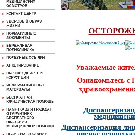
МЕДИЦИНСКИХ
ОСМОТРОВ
КОНТАКТ-ЦЕНТР
ЗДОРОВЫЙ ОБРАЗ
ЖИЗНИ
ОСТОРОЖ
НОРМАТИВНЫЕ
ДОКУМЕНТЫ
БЕРЕЖЛИВАЯ
ПОЛИКЛИНИКА
ПОЛЕЗНЫЕ ССЫЛКИ
Уважаемые жите
АНКЕТИРОВАНИЕ
ПРОТИВОДЕЙСТВИЕ
КОРРУПЦИИ
Ознакомьтесь с
ИНФОРМАЦИОННЫЕ
здравоохранени
МАТЕРИАЛЫ
БЕСПЛАТНАЯ
ЮРИДИЧЕСКАЯ ПОМОЩЬ
Диспансеризац
ПАМЯТКА ДЛЯ ГРАЖДАН
О ГАРАНТИЯХ
медицински
БЕСПЛАТНОГО
ОКАЗАНИЯ
Диспансеризация лиц
МЕДИЦИНСКОЙ ПОМОЩИ
оценке репродук
ПРАВО НА ОКАЗАНИЕ