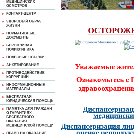
МЕДИЦИНСКИХ
ОСМОТРОВ
КОНТАКТ-ЦЕНТР
ЗДОРОВЫЙ ОБРАЗ
ЖИЗНИ
ОСТОРОЖ
НОРМАТИВНЫЕ
ДОКУМЕНТЫ
БЕРЕЖЛИВАЯ
ПОЛИКЛИНИКА
ПОЛЕЗНЫЕ ССЫЛКИ
Уважаемые жите
АНКЕТИРОВАНИЕ
ПРОТИВОДЕЙСТВИЕ
КОРРУПЦИИ
Ознакомьтесь с
ИНФОРМАЦИОННЫЕ
здравоохранени
МАТЕРИАЛЫ
БЕСПЛАТНАЯ
ЮРИДИЧЕСКАЯ ПОМОЩЬ
Диспансеризац
ПАМЯТКА ДЛЯ ГРАЖДАН
О ГАРАНТИЯХ
медицински
БЕСПЛАТНОГО
ОКАЗАНИЯ
Диспансеризация лиц
МЕДИЦИНСКОЙ ПОМОЩИ
оценке репродук
ПРАВО НА ОКАЗАНИЕ