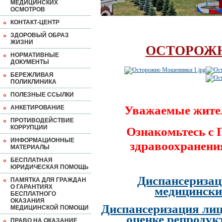
МЕДИЦИНСКИХ
ОСМОТРОВ
КОНТАКТ-ЦЕНТР
ЗДОРОВЫЙ ОБРАЗ
ЖИЗНИ
ОСТОРОЖ
НОРМАТИВНЫЕ
ДОКУМЕНТЫ
БЕРЕЖЛИВАЯ
ПОЛИКЛИНИКА
ПОЛЕЗНЫЕ ССЫЛКИ
Уважаемые жите
АНКЕТИРОВАНИЕ
ПРОТИВОДЕЙСТВИЕ
КОРРУПЦИИ
Ознакомьтесь с
ИНФОРМАЦИОННЫЕ
здравоохранени
МАТЕРИАЛЫ
БЕСПЛАТНАЯ
ЮРИДИЧЕСКАЯ ПОМОЩЬ
Диспансеризац
ПАМЯТКА ДЛЯ ГРАЖДАН
О ГАРАНТИЯХ
медицински
БЕСПЛАТНОГО
ОКАЗАНИЯ
Диспансеризация лиц
МЕДИЦИНСКОЙ ПОМОЩИ
оценке репродук
ПРАВО НА ОКАЗАНИЕ