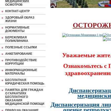
МЕДИЦИНСКИХ
ОСМОТРОВ
КОНТАКТ-ЦЕНТР
ЗДОРОВЫЙ ОБРАЗ
ЖИЗНИ
ОСТОРОЖ
НОРМАТИВНЫЕ
ДОКУМЕНТЫ
БЕРЕЖЛИВАЯ
ПОЛИКЛИНИКА
ПОЛЕЗНЫЕ ССЫЛКИ
Уважаемые жите
АНКЕТИРОВАНИЕ
ПРОТИВОДЕЙСТВИЕ
КОРРУПЦИИ
Ознакомьтесь с
ИНФОРМАЦИОННЫЕ
здравоохранени
МАТЕРИАЛЫ
БЕСПЛАТНАЯ
ЮРИДИЧЕСКАЯ ПОМОЩЬ
Диспансеризац
ПАМЯТКА ДЛЯ ГРАЖДАН
О ГАРАНТИЯХ
медицински
БЕСПЛАТНОГО
ОКАЗАНИЯ
Диспансеризация лиц
МЕДИЦИНСКОЙ ПОМОЩИ
оценке репродук
ПРАВО НА ОКАЗАНИЕ