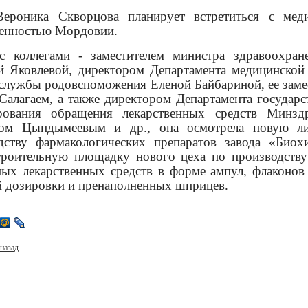
ероника Скворцова планирует встретиться с мед
енностью Мордовии.
с коллегами - заместителем министра здравоохра
й Яковлевой, директором Департамента медицинско
 службы родовспоможения Еленой Байбариной, ее заме
Салагаем, а также директором Департамента государс
рования обращения лекарственных средств Минз
ном Цындымеевым и др., она осмотрела новую л
дству фармакологических препаратов завода «Биох
троительную площадку нового цеха по производств
ных лекарственных средств в форме ампул, флаконов
 дозировки и пренаполненных шприцев.
назад