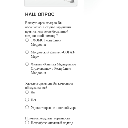
НАШ ОПРОС
В какую организацию Вы
обращались в случае нарушения
прав на получение бесплатной
медицинской помощи?
ТФОМС Республики
Мордовия
Мордовский филиал «СОГАЗ-
Мед»
Филиал «Капитал Медицинское
Страхование» в Республике
Мордовия
Удовлетворены ли Вы качеством
обслуживания?
Да
Нет
Удовлетворен не в полной мере
Причины неудовлетворенности
Непрофессиональный подход