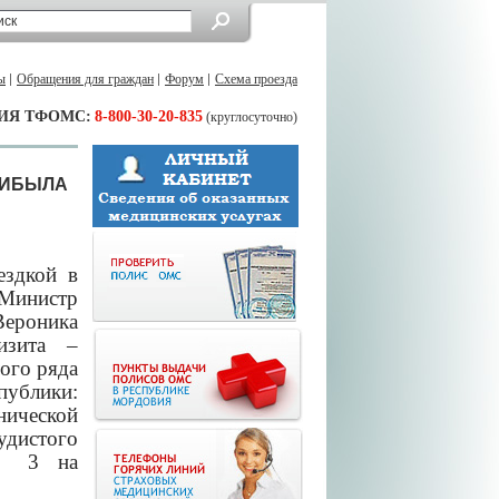
ы
Обращения для граждан
Форум
Схема проезда
ИЯ ТФОМС:
8-800-30-20-835
(круглосуточно)
РИБЫЛА
ездкой в
нистр
роника
изита –
ого ряда
ублики:
нической
дистого
 № 3 на