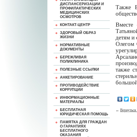
ДИСПАНСЕРИЗАЦИИ И
Также В
ПРОФИЛАКТИЧЕСКИХ
МЕДИЦИНСКИХ
обществ
ОСМОТРОВ
Вместе 
КОНТАКТ-ЦЕНТР
Татьяно
ЗДОРОВЫЙ ОБРАЗ
детям и
ЖИЗНИ
Олегом 
НОРМАТИВНЫЕ
ДОКУМЕНТЫ
урегули
Арсала
БЕРЕЖЛИВАЯ
ПОЛИКЛИНИКА
произво
также с
ПОЛЕЗНЫЕ ССЫЛКИ
стериль
АНКЕТИРОВАНИЕ
большой
ПРОТИВОДЕЙСТВИЕ
КОРРУПЦИИ
ИНФОРМАЦИОННЫЕ
МАТЕРИАЛЫ
БЕСПЛАТНАЯ
←
Вернуться 
ЮРИДИЧЕСКАЯ ПОМОЩЬ
ПАМЯТКА ДЛЯ ГРАЖДАН
О ГАРАНТИЯХ
БЕСПЛАТНОГО
ОКАЗАНИЯ