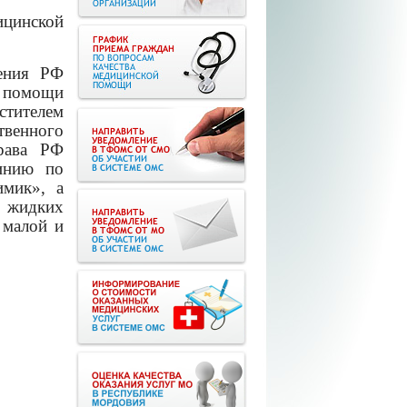
ицинской
нения РФ
й помощи
стителем
твенного
драва РФ
инию по
имик», а
у жидких
 малой и