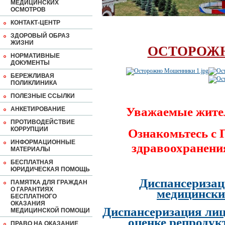
МЕДИЦИНСКИХ
ОСМОТРОВ
КОНТАКТ-ЦЕНТР
ЗДОРОВЫЙ ОБРАЗ
ЖИЗНИ
ОСТОРОЖ
НОРМАТИВНЫЕ
ДОКУМЕНТЫ
БЕРЕЖЛИВАЯ
ПОЛИКЛИНИКА
ПОЛЕЗНЫЕ ССЫЛКИ
Уважаемые жите
АНКЕТИРОВАНИЕ
ПРОТИВОДЕЙСТВИЕ
КОРРУПЦИИ
Ознакомьтесь с
ИНФОРМАЦИОННЫЕ
здравоохранени
МАТЕРИАЛЫ
БЕСПЛАТНАЯ
ЮРИДИЧЕСКАЯ ПОМОЩЬ
Диспансеризац
ПАМЯТКА ДЛЯ ГРАЖДАН
О ГАРАНТИЯХ
медицински
БЕСПЛАТНОГО
ОКАЗАНИЯ
Диспансеризация лиц
МЕДИЦИНСКОЙ ПОМОЩИ
оценке репродук
ПРАВО НА ОКАЗАНИЕ