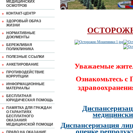
МЕДИЦИНСКИХ
ОСМОТРОВ
КОНТАКТ-ЦЕНТР
ЗДОРОВЫЙ ОБРАЗ
ЖИЗНИ
ОСТОРОЖ
НОРМАТИВНЫЕ
ДОКУМЕНТЫ
БЕРЕЖЛИВАЯ
ПОЛИКЛИНИКА
ПОЛЕЗНЫЕ ССЫЛКИ
Уважаемые жите
АНКЕТИРОВАНИЕ
ПРОТИВОДЕЙСТВИЕ
КОРРУПЦИИ
Ознакомьтесь с
ИНФОРМАЦИОННЫЕ
здравоохранени
МАТЕРИАЛЫ
БЕСПЛАТНАЯ
ЮРИДИЧЕСКАЯ ПОМОЩЬ
Диспансеризац
ПАМЯТКА ДЛЯ ГРАЖДАН
О ГАРАНТИЯХ
медицински
БЕСПЛАТНОГО
ОКАЗАНИЯ
Диспансеризация лиц
МЕДИЦИНСКОЙ ПОМОЩИ
оценке репродук
ПРАВО НА ОКАЗАНИЕ