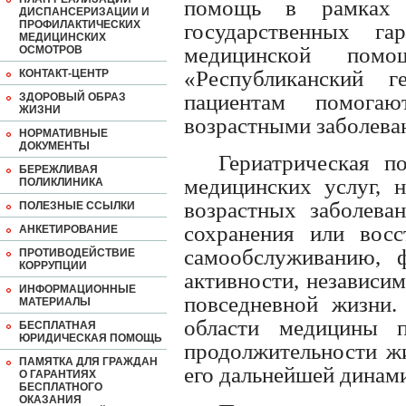
помощь в рамках т
ДИСПАНСЕРИЗАЦИИ И
ПРОФИЛАКТИЧЕСКИХ
государственных га
МЕДИЦИНСКИХ
медицинской пом
ОСМОТРОВ
«Республиканский г
КОНТАКТ-ЦЕНТР
пациентам помога
ЗДОРОВЫЙ ОБРАЗ
ЖИЗНИ
возрастными заболева
НОРМАТИВНЫЕ
ДОКУМЕНТЫ
Гериатрическая п
БЕРЕЖЛИВАЯ
медицинских услуг, 
ПОЛИКЛИНИКА
возрастных заболева
ПОЛЕЗНЫЕ ССЫЛКИ
сохранения или восс
АНКЕТИРОВАНИЕ
самообслуживанию, 
ПРОТИВОДЕЙСТВИЕ
КОРРУПЦИИ
активности, независи
ИНФОРМАЦИОННЫЕ
повседневной жизни.
МАТЕРИАЛЫ
области медицины п
БЕСПЛАТНАЯ
ЮРИДИЧЕСКАЯ ПОМОЩЬ
продолжительности жи
ПАМЯТКА ДЛЯ ГРАЖДАН
его дальнейшей динами
О ГАРАНТИЯХ
БЕСПЛАТНОГО
ОКАЗАНИЯ