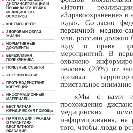
ДИСПАНСЕРИЗАЦИИ И
«Итоги реализаци
ПРОФИЛАКТИЧЕСКИХ
МЕДИЦИНСКИХ
«Здравоохранение» и 
ОСМОТРОВ
года». Согласно фед
КОНТАКТ-ЦЕНТР
первичной медико-с
ЗДОРОВЫЙ ОБРАЗ
ЖИЗНИ
млн. россиян должно 
НОРМАТИВНЫЕ
году о праве прох
ДОКУМЕНТЫ
мероприятий. В перв
БЕРЕЖЛИВАЯ
охвачено информир
ПОЛИКЛИНИКА
человек (20%) от за
ПОЛЕЗНЫЕ ССЫЛКИ
призвал террито
АНКЕТИРОВАНИЕ
пристальное внимание
ПРОТИВОДЕЙСТВИЕ
КОРРУПЦИИ
«Мы с вами ин
ИНФОРМАЦИОННЫЕ
МАТЕРИАЛЫ
прохождения диспанс
БЕСПЛАТНАЯ
медицинских ос
ЮРИДИЧЕСКАЯ ПОМОЩЬ
информирования, не р
ПАМЯТКА ДЛЯ ГРАЖДАН
О ГАРАНТИЯХ
того, чтобы люди в ре
БЕСПЛАТНОГО
ОКАЗАНИЯ