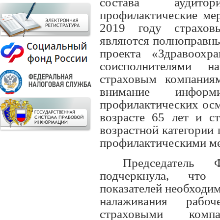
состава аудито
профилактические мер
2019 году страхов
являются полноправны
проекта «Здравоохр
соисполнителями н
страховым компания
внимание информ
профилактических осм
возрасте 65 лет и с
возрастной категории
профилактическими м
Председатель
подчеркнула, что
показателей необходи
налаживания рабоч
страховыми комп