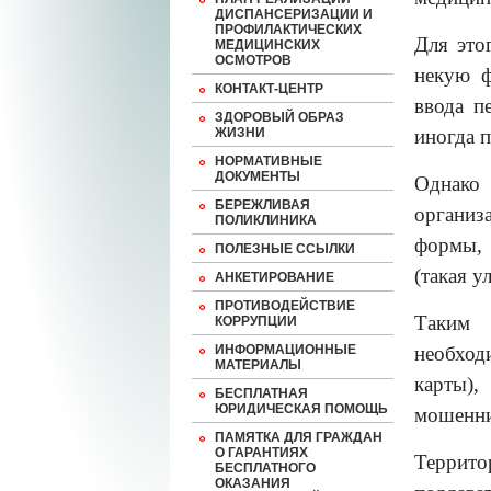
ДИСПАНСЕРИЗАЦИИ И
ПРОФИЛАКТИЧЕСКИХ
Для это
МЕДИЦИНСКИХ
ОСМОТРОВ
некую ф
КОНТАКТ-ЦЕНТР
ввода п
ЗДОРОВЫЙ ОБРАЗ
ЖИЗНИ
иногда 
НОРМАТИВНЫЕ
ДОКУМЕНТЫ
Однако
БЕРЕЖЛИВАЯ
организ
ПОЛИКЛИНИКА
формы, 
ПОЛЕЗНЫЕ ССЫЛКИ
(такая у
АНКЕТИРОВАНИЕ
ПРОТИВОДЕЙСТВИЕ
Таким 
КОРРУПЦИИ
ИНФОРМАЦИОННЫЕ
необход
МАТЕРИАЛЫ
карты)
БЕСПЛАТНАЯ
ЮРИДИЧЕСКАЯ ПОМОЩЬ
мошеннич
ПАМЯТКА ДЛЯ ГРАЖДАН
О ГАРАНТИЯХ
Террит
БЕСПЛАТНОГО
ОКАЗАНИЯ