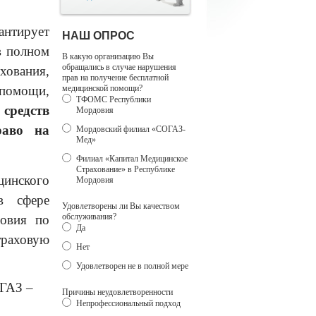
антирует
НАШ ОПРОС
в полном
В какую организацию Вы
обращались в случае нарушения
хования,
прав на получение бесплатной
 помощи,
медицинской помощи?
ТФОМС Республики
средств
Мордовия
раво на
Мордовский филиал «СОГАЗ-
Мед»
Филиал «Капитал Медицинское
Страхование» в Республике
инского
Мордовия
в сфере
Удовлетворены ли Вы качеством
обслуживания?
довия по
Да
траховую
Нет
Удовлетворен не в полной мере
ГАЗ –
Причины неудовлетворенности
Непрофессиональный подход