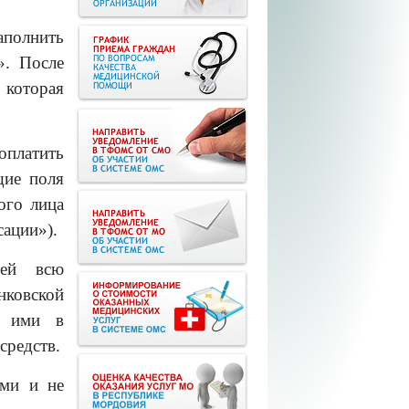
аполнить
». После
 которая
платить
щие поля
ого лица
сации»).
лей всю
нковской
а ими в
средств.
ыми и не