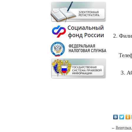
2. Фили
Теле
3. 
←
Вернуться 