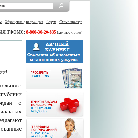
ы
Обращения для граждан
Форум
Схема проезда
ИЯ ТФОМС:
8-800-30-20-835
(круглосуточно)
ии!
ельного
спублики
аждан о
циальных
едлагают
зованные