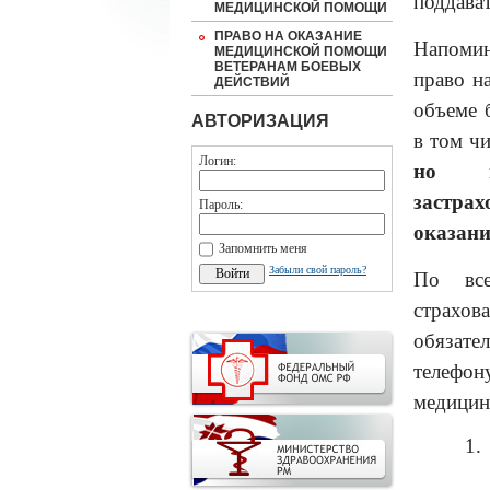
поддава
МЕДИЦИНСКОЙ ПОМОЩИ
ПРАВО НА ОКАЗАНИЕ
Напомин
МЕДИЦИНСКОЙ ПОМОЩИ
ВЕТЕРАНАМ БОЕВЫХ
право н
ДЕЙСТВИЙ
объеме 
АВТОРИЗАЦИЯ
в том ч
Логин:
но
застра
Пароль:
оказани
Запомнить меня
Забыли свой пароль?
По все
страхо
обязате
телефо
медицин
1.