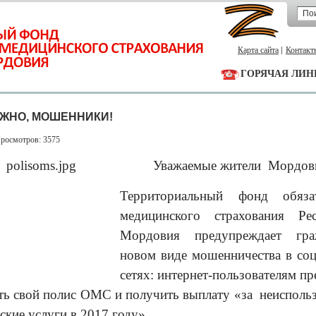
Карта сайта
Контакт
ГОРЯЧАЯ ЛИН
ЖНО, МОШЕННИКИ!
Просмотров: 3575
Уважаемые жители
Мордов
Территориальный фонд обязат
медицинского страхования Ре
Мордовия предупреждает гр
новом виде мошенничества в со
сетях: интернет-п
ользователям пр
ть свой полис ОМС и получить выплату «за неисполь
ские услуги в 2017 году».