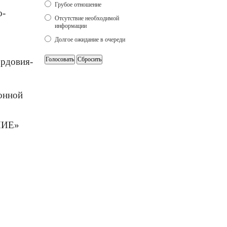
Грубое отношение
о-
Отсутствие необходимой
информации
Долгое ожидание в очереди
ордовия-
онной
НИЕ»