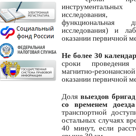
инструментальны
исследования, 
функциональная ди
исследования) и ла
оказании первичной м
Не более 30 календа
сроки проведения 
магнитно-резонансной
оказании первичной м
Доля
выездов брига
со временем доезд
транспортной доступ
остальных случаях вр
40 минут, если расс
свыше 30 км.