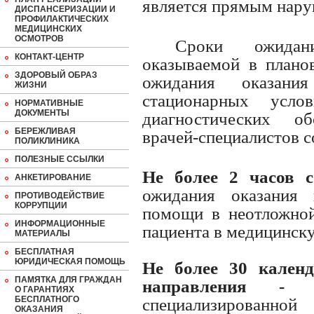
является прямым нар
ДИСПАНСЕРИЗАЦИИ И
ПРОФИЛАКТИЧЕСКИХ
МЕДИЦИНСКИХ
ОСМОТРОВ
Сроки ожидан
КОНТАКТ-ЦЕНТР
оказываемой в плано
ЗДОРОВЫЙ ОБРАЗ
ожидания оказан
ЖИЗНИ
стационарных усло
НОРМАТИВНЫЕ
ДОКУМЕНТЫ
диагностических о
БЕРЕЖЛИВАЯ
врачей-специалистов с
ПОЛИКЛИНИКА
ПОЛЕЗНЫЕ ССЫЛКИ
Не более 2 часов 
АНКЕТИРОВАНИЕ
ожидания оказания 
ПРОТИВОДЕЙСТВИЕ
КОРРУПЦИИ
помощи в неотложно
ИНФОРМАЦИОННЫЕ
пациента в медицинск
МАТЕРИАЛЫ
БЕСПЛАТНАЯ
ЮРИДИЧЕСКАЯ ПОМОЩЬ
Не более 30 кален
ПАМЯТКА ДЛЯ ГРАЖДАН
направления 
О ГАРАНТИЯХ
БЕСПЛАТНОГО
специализирова
ОКАЗАНИЯ