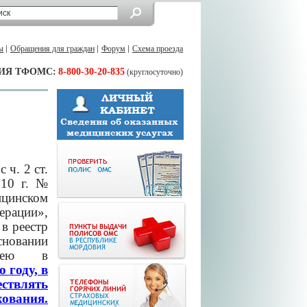
ы
Обращения для граждан
Форум
Схема проезда
ИЯ ТФОМС:
8-800-30-20-835
(круглосуточно)
 ч. 2 ст.
010 г. №
цинском
рации»,
в реестр
новании
о ею в
 году, в
ствлять
хования.