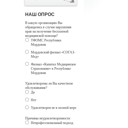
НАШ ОПРОС
В какую организацию Вы
обращались в случае нарушения
прав на получение бесплатной
медицинской помощи?
ТФОМС Республики
Мордовия
Мордовский филиал «СОГАЗ-
Мед»
Филиал «Капитал Медицинское
Страхование» в Республике
Мордовия
Удовлетворены ли Вы качеством
обслуживания?
Да
Нет
Удовлетворен не в полной мере
Причины неудовлетворенности
Непрофессиональный подход