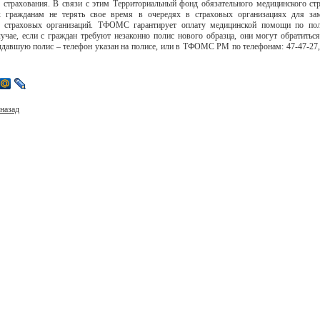
 страхования. В связи с этим Территориальный фонд обязательного медицинского с
к гражданам не терять свое время в очередях в страховых организациях для за
 страховых организаций. ТФОМС гарантирует оплату медицинской помощи по пол
лучае, если с граждан требуют незаконно полис нового образца, они могут обратитьс
давшую полис – телефон указан на полисе, или в ТФОМС РМ по телефонам: 47-47-27, 
назад