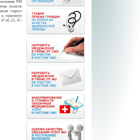
трахования РМ
мены полисов
исам старого
я в страховую
47-41-23, 47-