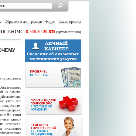
ы
Обращения для граждан
Форум
Схема проезда
ИЯ ТФОМС:
8-800-30-20-835
(круглосуточно)
ОЧЕМУ
 страхования
обязательного
ой их замены
действительны
чае утери или
ворожденным.
роммедстрах»)
ене.Не стоит
еления единой
на основании
ит письменное
обязательного