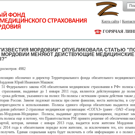
Карта сайта
Контакт
ГОРЯЧАЯ ЛИН
 "ИЗВЕСТИЯ МОРДОВИИ" ОПУБЛИКОВАЛА СТАТЬЮ "П
 МОРДОВИИ МЕНЯЮТ ДЕЙСТВУЮЩИЕ МЕДИЦИНСКИЕ
?"
Просмотров: 4982
ю обозначил и директор Территориального фонда обязательного медицинского
Мордовия Юрий Иванович Машков:
т. 51 Федерального закона «Об обязательном медицинском страховании в РФ» полисы 
о страхования, выданные до 1 января 2011 года, являются действующими до полн
т срока действия, указанного на полисе. Но полисы с истекшим сроком действия также 
итории России. Замене подлежат полисы при смене фамилии, места жительства, в слу
непригодности к использованию. Полисы единого образца обязательно выдаются но
довии работают 2 страховые медицинские организации: «СОГАЗ» (ранее - ОАО «Газп
рах-Мордовия-Медицина». Полисы, выданные другими организациями, подлежат зам
ть полисы еще и потому, что Правительством РМ принято решение об обеспечении нас
картой, которая, начиная с января 2013 года, выдается всем жителям Мордовии 
 с 2014 года в обязательном порядке всем жителям, за исключением тех, кто изъяв
 получить. Единая социальная карта будет включать в себя информацию и о полисе 