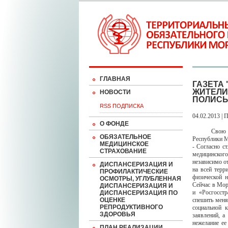
ГЛАВНАЯ
ГАЗЕТА
ЖИТЕЛИ
НОВОСТИ
ПОЛИСЫ
RSS ПОДПИСКА
04.02.2013 | 
О ФОНДЕ
Свою позици
ОБЯЗАТЕЛЬНОЕ
Республики 
МЕДИЦИНСКОЕ
- Согласно с
СТРАХОВАНИЕ
медицинског
независимо о
ДИСПАНСЕРИЗАЦИЯ И
на всей терр
ПРОФИЛАКТИЧЕСКИЕ
физической 
ОСМОТРЫ, УГЛУБЛЕННАЯ
Сейчас в Мор
ДИСПАНСЕРИЗАЦИЯ И
и «Росгосст
ДИСПАНСЕРИЗАЦИЯ ПО
ОЦЕНКЕ
спешить меня
РЕПРОДУКТИВНОГО
социальной 
ЗДОРОВЬЯ
заявлений, а
нежелание ее
ПЛАН РЕАЛИЗАЦИИ