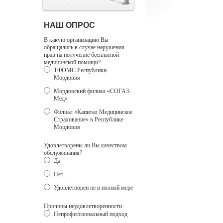
НАШ ОПРОС
В какую организацию Вы
обращались в случае нарушения
прав на получение бесплатной
медицинской помощи?
ТФОМС Республики
Мордовия
Мордовский филиал «СОГАЗ-
Мед»
Филиал «Капитал Медицинское
Страхование» в Республике
Мордовия
Удовлетворены ли Вы качеством
обслуживания?
Да
Нет
Удовлетворен не в полной мере
Причины неудовлетворенности
Непрофессиональный подход