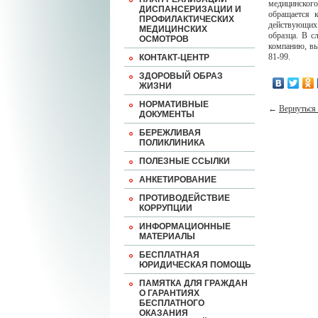
медицинского
ДИСПАНСЕРИЗАЦИИ И
обращается 
ПРОФИЛАКТИЧЕСКИХ
действующих
МЕДИЦИНСКИХ
образца. В с
ОСМОТРОВ
компанию, вы
81-99.
КОНТАКТ-ЦЕНТР
ЗДОРОВЫЙ ОБРАЗ
ЖИЗНИ
НОРМАТИВНЫЕ
←
Вернуться 
ДОКУМЕНТЫ
БЕРЕЖЛИВАЯ
ПОЛИКЛИНИКА
ПОЛЕЗНЫЕ ССЫЛКИ
АНКЕТИРОВАНИЕ
ПРОТИВОДЕЙСТВИЕ
КОРРУПЦИИ
ИНФОРМАЦИОННЫЕ
МАТЕРИАЛЫ
БЕСПЛАТНАЯ
ЮРИДИЧЕСКАЯ ПОМОЩЬ
ПАМЯТКА ДЛЯ ГРАЖДАН
О ГАРАНТИЯХ
БЕСПЛАТНОГО
ОКАЗАНИЯ