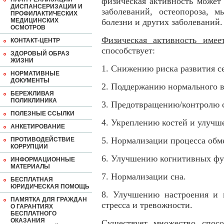
физическая активность может
ДИСПАНСЕРИЗАЦИИ И
заболеваний, остеопороза, 
ПРОФИЛАКТИЧЕСКИХ
МЕДИЦИНСКИХ
болезни и других заболеваний.
ОСМОТРОВ
Физическая активность имее
КОНТАКТ-ЦЕНТР
способствует:
ЗДОРОВЫЙ ОБРАЗ
ЖИЗНИ
1. Снижению риска развития с
НОРМАТИВНЫЕ
ДОКУМЕНТЫ
2. Поддержанию нормального в
БЕРЕЖЛИВАЯ
ПОЛИКЛИНИКА
3. Предотвращению/контролю с
ПОЛЕЗНЫЕ ССЫЛКИ
4. Укреплению костей и улучш
АНКЕТИРОВАНИЕ
5. Нормализации процесса обм
ПРОТИВОДЕЙСТВИЕ
КОРРУПЦИИ
6. Улучшению когнитивных фу
ИНФОРМАЦИОННЫЕ
МАТЕРИАЛЫ
7. Нормализации сна.
БЕСПЛАТНАЯ
ЮРИДИЧЕСКАЯ ПОМОЩЬ
8. Улучшению настроения и 
ПАМЯТКА ДЛЯ ГРАЖДАН
стресса и тревожности.
О ГАРАНТИЯХ
БЕСПЛАТНОГО
ОКАЗАНИЯ
Существует множество спосо