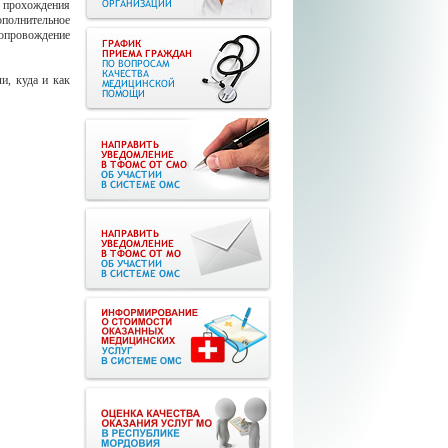
 прохождения
полнительное
опровождение
и, куда и как