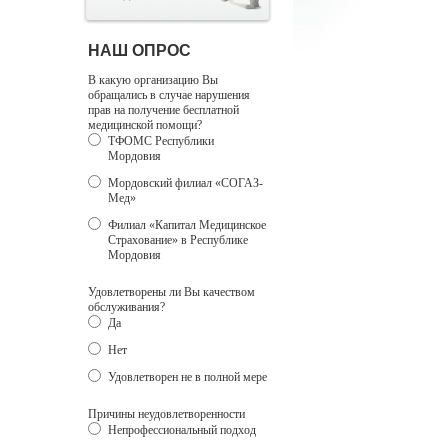
НАШ ОПРОС
В какую организацию Вы
обращались в случае нарушения
прав на получение бесплатной
медицинской помощи?
ТФОМС Республики
Мордовия
Мордовский филиал «СОГАЗ-
Мед»
Филиал «Капитал Медицинское
Страхование» в Республике
Мордовия
Удовлетворены ли Вы качеством
обслуживания?
Да
Нет
Удовлетворен не в полной мере
Причины неудовлетворенности
Непрофессиональный подход