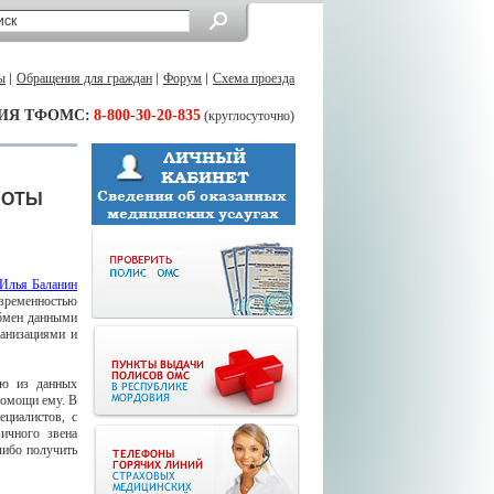
ы
Обращения для граждан
Форум
Схема проезда
ИЯ ТФОМС:
8-800-30-20-835
(круглосуточно)
БОТЫ
Илья Баланин
временностью
обмен данными
анизациями и
ую из данных
помощи ему. В
ециалистов, с
ичного звена
либо получить