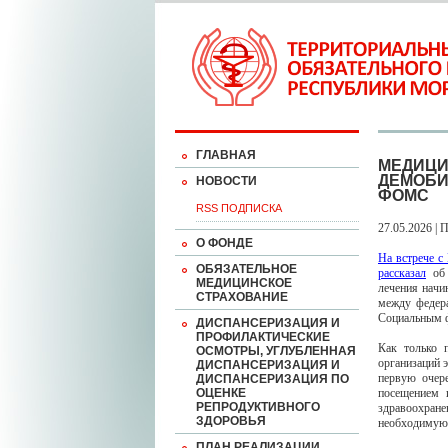
ГЛАВНАЯ
МЕДИЦИ
ДЕМОБИ
НОВОСТИ
ФОМС
RSS ПОДПИСКА
27.05.2026 | 
О ФОНДЕ
На встрече 
ОБЯЗАТЕЛЬНОЕ
рассказал
об 
МЕДИЦИНСКОЕ
лечения начи
СТРАХОВАНИЕ
между федер
Социальным ф
ДИСПАНСЕРИЗАЦИЯ И
ПРОФИЛАКТИЧЕСКИЕ
Как только 
ОСМОТРЫ, УГЛУБЛЕННАЯ
организаций 
ДИСПАНСЕРИЗАЦИЯ И
первую очере
ДИСПАНСЕРИЗАЦИЯ ПО
ОЦЕНКЕ
посещением 
РЕПРОДУКТИВНОГО
здравоохране
ЗДОРОВЬЯ
необходимую 
ПЛАН РЕАЛИЗАЦИИ