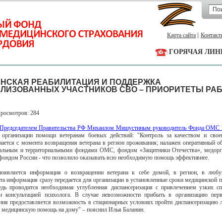
Карта сайта
Контакт
ГОРЯЧАЯ ЛИН
НСКАЯ РЕАБИЛИТАЦИЯ И ПОДДЕРЖКА
ЛИЗОВАННЫХ УЧАСТНИКОВ СВО – ПРИОРИТЕТЫ РА
Просмотров: 284
с Председателем Правительства РФ Михаилом Мишустиным руководитель Фонда ОМС 
организации помощи ветеранам боевых действий: "Контроль за качеством и свое
нается с момента возвращения ветерана в регион проживания; налажен оперативный 
альным и территориальными фондами ОМС, фондом «Защитники Отечества», медорг
ондом России - что позволило оказывать всю необходимую помощь эффективнее.
появляется информация о возвращении ветерана к себе домой, в регион, в люб
эта информация сразу передается для организации в установленные сроки медицинской 
дь проводится необходимая углубленная диспансеризация с привлечением узких сп
и консультацией психолога. В случае невозможности прибыть в организацию перв
ния предоставляется возможность в стационарных условиях пройти диспансеризацию 
медицинскую помощь на дому" – пояснил Илья Баланин.