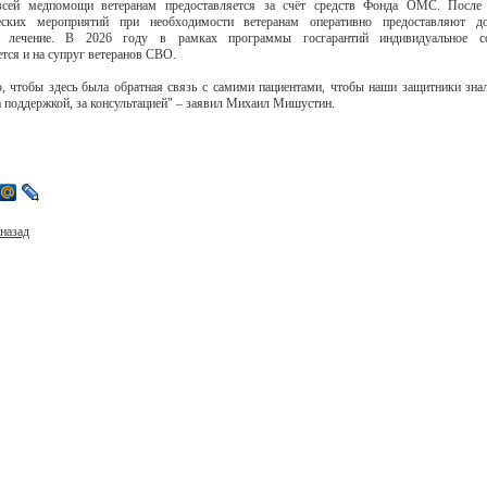
сей медпомощи ветеранам предоставляется за счёт средств Фонда ОМС. После
еских мероприятий при необходимости ветеранам оперативно предоставляют до
е лечение. В 2026 году в рамках программы госгарантий индивидуальное с
ется и на супруг ветеранов СВО.
, чтобы здесь была обратная связь с самими пациентами, чтобы наши защитники знал
а поддержкой, за консультацией" – заявил Михаил Мишустин.
назад