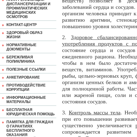
веществ) позволяет в дес
ДИСПАНСЕРИЗАЦИИ И
заболеваний сердца и сосудов.
ПРОФИЛАКТИЧЕСКИХ
МЕДИЦИНСКИХ
организм человека приводит 
ОСМОТРОВ
развитию аритмии, стенока
КОНТАКТ-ЦЕНТР
повышению уровня холестерина
ЗДОРОВЫЙ ОБРАЗ
2.
Здоровое сбалансирован
ЖИЗНИ
употребления продуктов с п
НОРМАТИВНЫЕ
ДОКУМЕНТЫ
состояние сердца и сосудов
ежедневного рациона. Необхо
БЕРЕЖЛИВАЯ
ПОЛИКЛИНИКА
чтобы в нем было достаточ
веществ, витаминов. Употре
ПОЛЕЗНЫЕ ССЫЛКИ
рыбы, цельно-зерновых круп, 
АНКЕТИРОВАНИЕ
организм ценных белков и ам
ПРОТИВОДЕЙСТВИЕ
для полноценной работы. Час
КОРРУПЦИИ
или жареной пищи, соли и с
ИНФОРМАЦИОННЫЕ
состояния сосудов.
МАТЕРИАЛЫ
БЕСПЛАТНАЯ
3.
Контроль массы тела
. Необ
ЮРИДИЧЕСКАЯ ПОМОЩЬ
при его повышении развивает
ПАМЯТКА ДЛЯ ГРАЖДАН
существенно увеличивается 
О ГАРАНТИЯХ
БЕСПЛАТНОГО
сопровождается развитием 
ОКАЗАНИЯ