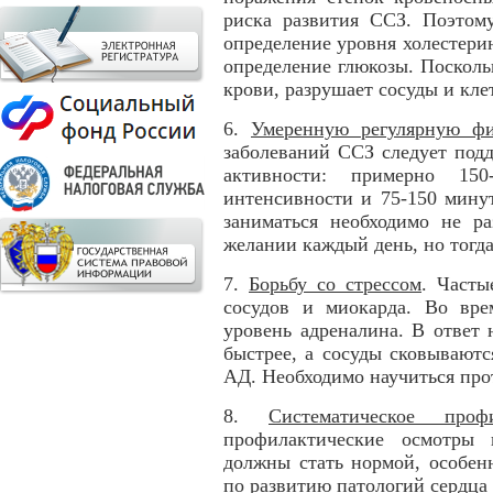
риска развития ССЗ. Поэтому
определение уровня холестерин
определение глюкозы. Посколь
крови, разрушает сосуды и кле
6.
Умеренную регулярную фи
заболеваний ССЗ следует под
активности: примерно 1
интенсивности и 75-150 мину
заниматься необходимо не ра
желании каждый день, но тогд
7.
Борьбу со стрессом
. Часты
сосудов и миокарда. Во вре
уровень адреналина. В ответ 
быстрее, а сосуды сковываютс
АД. Необходимо научиться прот
8.
Систематическое профи
профилактические осмотры 
должны стать нормой, особен
по развитию патологий сердца 