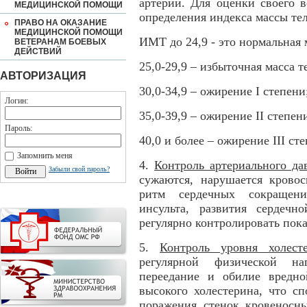
артерий. Для оценки своего 
МЕДИЦИНСКОЙ ПОМОЩИ
определения индекса массы тела
ПРАВО НА ОКАЗАНИЕ
МЕДИЦИНСКОЙ ПОМОЩИ
ИМТ до 24,9 - это нормальная 
ВЕТЕРАНАМ БОЕВЫХ
ДЕЙСТВИЙ
25,0-29,9 – избыточная масса т
АВТОРИЗАЦИЯ
30,0-34,9 – ожирение I степени
Логин:
35,0-39,9 – ожирение II степен
Пароль:
40,0 и более – ожирение III ст
Запомнить меня
4.
Контроль артериального да
Забыли свой пароль?
сужаются, нарушается кровос
ритм сердечных сокращени
инсульта, развития сердечн
регулярно контролировать пок
5.
Контроль уровня холес
регулярной физической на
переедание и обилие вредн
высокого холестерина, что сп
поражения стенок кровеносны