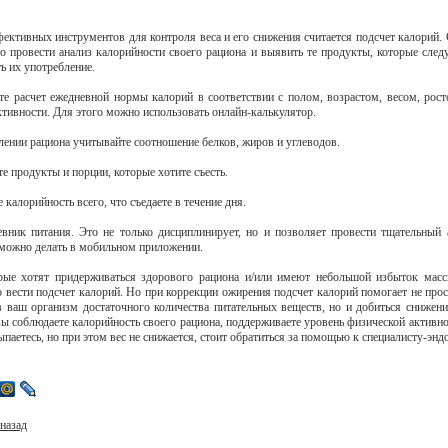
ективных инструментов для контроля веса и его снижения считается подсчет калорий.
о провести анализ калорийности своего рациона и выявить те продукты, которые след
ь их употребление.
те расчет ежедневной нормы калорий в соответствии с полом, возрастом, весом, рос
ктивности. Для этого можно использовать онлайн-калькулятор.
влении рациона учитывайте соотношение белков, жиров и углеводов.
е продукты и порции, которые хотите съесть.
 калорийность всего, что съедаете в течение дня.
евник питания. Это не только дисциплинирует, но и позволяет провести тщательный 
 можно делать в мобильном приложении.
ые хотят придерживаться здорового рациона и/или имеют небольшой избыток масс
о вести подсчет калорий. Но при коррекции ожирения подсчет калорий помогает не прос
в ваш организм достаточного количества питательных веществ, но и добиться снижени
вы соблюдаете калорийность своего рациона, поддерживаете уровень физической активно
ыпаетесь, но при этом вес не снижается, стоит обратиться за помощью к специалисту-эн
назад