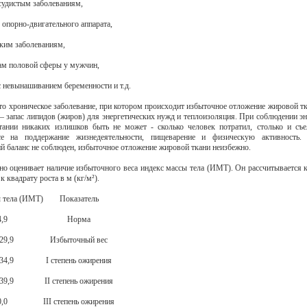
осудистым заболеваниям,
 опорно-двигательного аппарата,
ским заболеваниям,
вам половой сферы у мужчин,
с невынашиванием беременности и т.д.
то хроническое заболевание, при котором происходит избыточное отложение жировой тк
 – запас липидов (жиров) для энергетических нужд и теплоизоляция. При соблюдении эн
тании никаких излишков быть не может - сколько человек потратил, столько и съ
се на поддержание жизнедеятельности, пищеварение и физическую активность.
ий баланс не соблюден, избыточное отложение жировой ткани неизбежно.
но оценивает наличие избыточного веса индекс массы тела (ИМТ). Он рассчитывается 
 к квадрату роста в м (кг/м²).
 тела (ИМТ)
Показатель
,9
Норма
29,9
Избыточный вес
34,9
I степень ожирения
39,9
II степень ожирения
,0
III степень ожирения