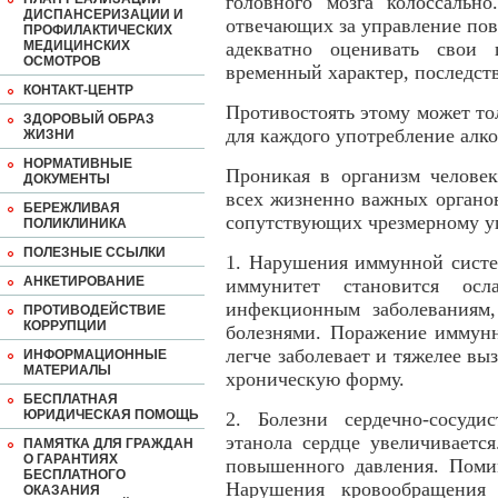
головного мозга колоссально
ДИСПАНСЕРИЗАЦИИ И
отвечающих за управление пов
ПРОФИЛАКТИЧЕСКИХ
МЕДИЦИНСКИХ
адекватно оценивать свои 
ОСМОТРОВ
временный характер, последств
КОНТАКТ-ЦЕНТР
Противостоять этому может тол
ЗДОРОВЫЙ ОБРАЗ
для каждого употребление алк
ЖИЗНИ
НОРМАТИВНЫЕ
Проникая в организм человек
ДОКУМЕНТЫ
всех жизненно важных органо
БЕРЕЖЛИВАЯ
сопутствующих чрезмерному уп
ПОЛИКЛИНИКА
ПОЛЕЗНЫЕ ССЫЛКИ
1. Нарушения иммунной систе
АНКЕТИРОВАНИЕ
иммунитет становится осл
инфекционным заболеваниям,
ПРОТИВОДЕЙСТВИЕ
КОРРУПЦИИ
болезнями. Поражение иммунн
легче заболевает и тяжелее вы
ИНФОРМАЦИОННЫЕ
МАТЕРИАЛЫ
хроническую форму.
БЕСПЛАТНАЯ
ЮРИДИЧЕСКАЯ ПОМОЩЬ
2. Болезни сердечно-сосуди
этанола сердце увеличивается
ПАМЯТКА ДЛЯ ГРАЖДАН
О ГАРАНТИЯХ
повышенного давления. Помим
БЕСПЛАТНОГО
Нарушения кровообращения
ОКАЗАНИЯ