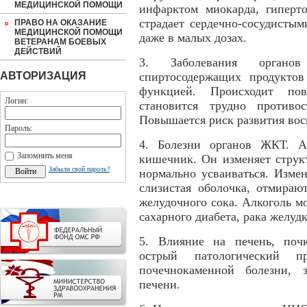
МЕДИЦИНСКОЙ ПОМОЩИ
инфарктом миокарда, гиперто
страдает сердечно-сосудистым
ПРАВО НА ОКАЗАНИЕ
МЕДИЦИНСКОЙ ПОМОЩИ
даже в малых дозах.
ВЕТЕРАНАМ БОЕВЫХ
ДЕЙСТВИЙ
3. Заболевания органов
АВТОРИЗАЦИЯ
спиртосодержащих продуктов
функцией. Происходит пов
Логин:
становится трудно противо
Повышается риск развития вос
Пароль:
4. Болезни органов ЖКТ. А
Запомнить меня
кишечник. Он изменяет струк
Забыли свой пароль?
нормально усваиваться. Изме
слизистая оболочка, отмираю
желудочного сока. Алкоголь мо
сахарного диабета, рака желудк
5. Влияние на печень, почк
острый патологический 
почечнокаменной болезни, 
печени.