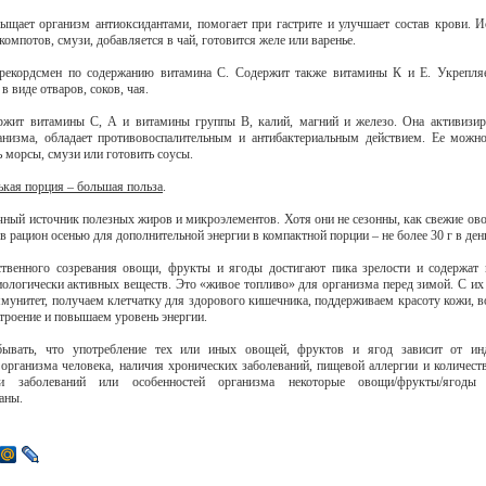
ыщает организм антиоксидантами, помогает при гастрите и улучшает состав крови. И
компотов, смузи, добавляется в чай, готовится желе или варенье.
рекордсмен по содержанию витамина С. Содержит также витамины К и Е. Укрепляе
в виде отваров, соков, чая.
ржит витамины С, А и витамины группы В, калий, магний и железо. Она активизир
низма, обладает противовоспалительным и антибактериальным действием. Ее можн
ь морсы, смузи или готовить соусы.
ькая порция – большая польза
.
чный источник полезных жиров и микроэлементов. Хотя они не сезонны, как свежие ов
 рацион осенью для дополнительной энергии в компактной порции – не более 30 г в ден
ственного созревания овощи, фрукты и ягоды достигают пика зрелости и содержат
иологически активных веществ. Это «живое топливо» для организма перед зимой. С 
мунитет, получаем клетчатку для здорового кишечника, поддерживаем красоту кожи, во
троение и повышаем уровень энергии.
бывать, что употребление тех или иных овощей, фруктов и ягод зависит от ин
 организма человека, наличия хронических заболеваний, пищевой аллергии и количеств
и заболеваний или особенностей организма некоторые овощи/фрукты/ягоды
заны.