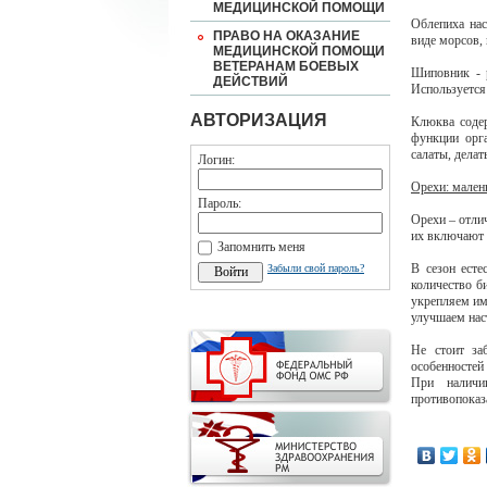
МЕДИЦИНСКОЙ ПОМОЩИ
Облепиха нас
ПРАВО НА ОКАЗАНИЕ
виде морсов, 
МЕДИЦИНСКОЙ ПОМОЩИ
ВЕТЕРАНАМ БОЕВЫХ
Шиповник - 
ДЕЙСТВИЙ
Используется 
АВТОРИЗАЦИЯ
Клюква соде
функции орга
салаты, делат
Логин:
Орехи: мален
Пароль:
Орехи – отли
их включают в
Запомнить меня
В сезон есте
Забыли свой пароль?
количество б
укрепляем им
улучшаем нас
Не стоит за
особенностей
При наличи
противопока