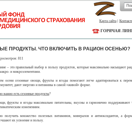
Карта сайта
Контакт
ГОРЯЧАЯ ЛИН
ЫЕ ПРОДУКТЫ. ЧТО ВКЛЮЧИТЬ В РАЦИОН ОСЕНЬЮ?
Просмотров: 811
ание – это правильный выбор в пользу продуктов, которые максимально насыщают р
макро- и микроэлементами.
ем осени сезонные овощи, фрукты и ягоды помогают легче адаптироваться к пере
мунитет, дают энергию и витамины в самой «живой» форме.
ю важно есть сезонные продукты
?
щи, фрукты и ягоды максимально питательны, вкусны и гармонично поддерживают 
климатическим изменениям.
о получить множество полезных витаминов, минералов и антиоксидантов, а форм
учшают их усвоение и пользу.