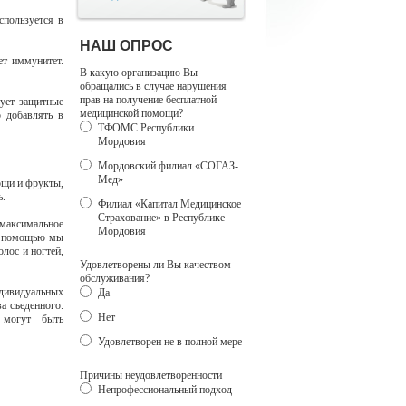
спользуется в
НАШ ОПРОС
т иммунитет.
В какую организацию Вы
обращались в случае нарушения
прав на получение бесплатной
ует защитные
медицинской помощи?
о добавлять в
ТФОМС Республики
Мордовия
Мордовский филиал «СОГАЗ-
Мед»
ощи и фрукты,
ь.
Филиал «Капитал Медицинское
Страхование» в Республике
 максимальное
Мордовия
их помощью мы
лос и ногтей,
Удовлетворены ли Вы качеством
обслуживания?
дивидуальных
Да
а съеденного.
Нет
 могут быть
Удовлетворен не в полной мере
Причины неудовлетворенности
Непрофессиональный подход