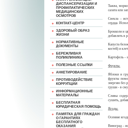
ДИСПАНСЕРИЗАЦИИ И
Тыква, морко
ПРОФИЛАКТИЧЕСКИХ
салата или за
МЕДИЦИНСКИХ
ОСМОТРОВ
Свекла – ист
сердца. Испол
КОНТАКТ-ЦЕНТР
ЗДОРОВЫЙ ОБРАЗ
Брокколи и цв
ЖИЗНИ
добавлять в р
НОРМАТИВНЫЕ
Капуста бело
ДОКУМЕНТЫ
костей) и кле
БЕРЕЖЛИВАЯ
Картофель – 
ПОЛИКЛИНИКА
ПОЛЕЗНЫЕ ССЫЛКИ
Фрукты.
АНКЕТИРОВАНИЕ
Яблоки и гру
фрукты помо
ПРОТИВОДЕЙСТВИЕ
энергию без р
КОРРУПЦИИ
груши - в сму
ИНФОРМАЦИОННЫЕ
МАТЕРИАЛЫ
Сливы содер
сушить, доба
БЕСПЛАТНАЯ
ЮРИДИЧЕСКАЯ ПОМОЩЬ
Ягоды.
ПАМЯТКА ДЛЯ ГРАЖДАН
Осенние ягод
О ГАРАНТИЯХ
БЕСПЛАТНОГО
Виноград – ис
ОКАЗАНИЯ