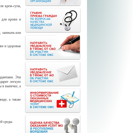
ля крем-супа,
а для крови и
, запекать или
ви и здоровья
идантами. Эти
дарят легкую
ы в выпечке, а
иде, а также
й среды.