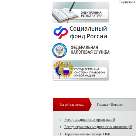
←
Вернуться 
Вы сейчас здесь:
Главная
/
Новости
Реестр медицинских организаций
Реестр страховых медицинских организаций
Территориальные фонды ОМС