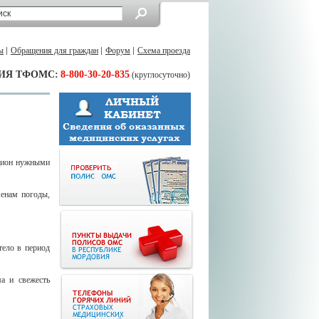
ы
Обращения для граждан
Форум
Схема проезда
ИЯ ТФОМС:
8-800-30-20-835
(круглосуточно)
ацион нужными
менам погоды,
тело в период
а и свежесть