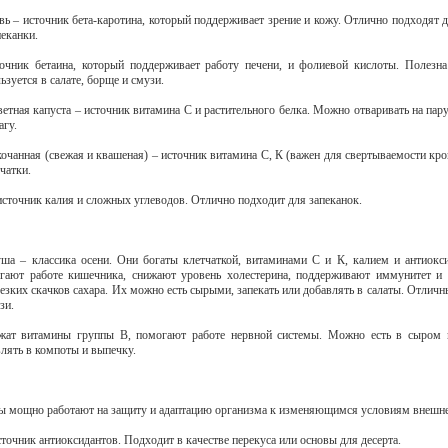
вь – источник бета-каротина, который поддерживает зрение и кожу. Отлично подходят д
пеканки.
очник бетаина, который поддерживает работу печени, и фолиевой кислоты. Полезн
ьзуется в салате, борще и смузи.
етная капуста – источник витамина С и растительного белка. Можно отваривать на пару
агу.
кочанная (свежая и квашеная) – источник витамина С, К (важен для свертываемости кро
тчатки.
источник калия и сложных углеводов. Отлично подходит для запеканок.
ша – классика осени. Они богаты клетчаткой, витаминами С и К, калием и антиокс
гают работе кишечника, снижают уровень холестерина, поддерживают иммунитет и 
езких скачков сахара. Их можно есть сырыми, запекать или добавлять в салаты. Отличн
зи.
жат витамины группы В, помогают работе нервной системы. Можно есть в сыром в
влять в компоты и выпечку.
ы мощно работают на защиту и адаптацию организма к изменяющимся условиям внешне
точник антиоксидантов. Подходит в качестве перекуса или основы для десерта.