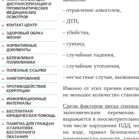
ДИСПАНСЕРИЗАЦИИ И
ПРОФИЛАКТИЧЕСКИХ
- отравление алкоголем,
МЕДИЦИНСКИХ
ОСМОТРОВ
- ДТП,
КОНТАКТ-ЦЕНТР
- убийства,
ЗДОРОВЫЙ ОБРАЗ
ЖИЗНИ
- суицид,
НОРМАТИВНЫЕ
ДОКУМЕНТЫ
- случайные падения,
БЕРЕЖЛИВАЯ
ПОЛИКЛИНИКА
- случайные утопления,
ПОЛЕЗНЫЕ ССЫЛКИ
- несчастные случаи, вызванны
АНКЕТИРОВАНИЕ
ПРОТИВОДЕЙСТВИЕ
Именно от этих причин ежегод
КОРРУПЦИИ
не меньшее количество станов
ИНФОРМАЦИОННЫЕ
МАТЕРИАЛЫ
Среди факторов риска специа
БЕСПЛАТНАЯ
экономическим переменам,
ЮРИДИЧЕСКАЯ ПОМОЩЬ
выражается в неосмотрительно
ПАМЯТКА ДЛЯ ГРАЖДАН
том числе нарушении ПДД, не
О ГАРАНТИЯХ
на воде, правил безопаснос
БЕСПЛАТНОГО
ОКАЗАНИЯ
наркотических веществ, алкого