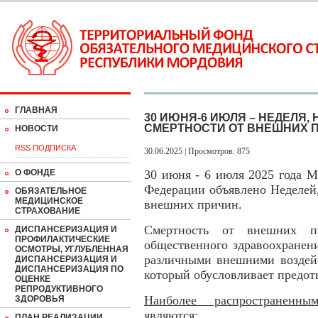
ГЛАВНАЯ
30 ИЮНЯ-6 ИЮЛЯ – НЕДЕЛЯ
СМЕРТНОСТИ ОТ ВНЕШНИХ 
НОВОСТИ
RSS ПОДПИСКА
30.06.2025 | Просмотров: 875
О ФОНДЕ
30 июня - 6 июля 2025 года 
Федерации объявлено Неделей
ОБЯЗАТЕЛЬНОЕ
МЕДИЦИНСКОЕ
внешних причин.
СТРАХОВАНИЕ
Смертность от внешних 
ДИСПАНСЕРИЗАЦИЯ И
ПРОФИЛАКТИЧЕСКИЕ
общественного здравоохранени
ОСМОТРЫ, УГЛУБЛЕННАЯ
различными внешними воздейс
ДИСПАНСЕРИЗАЦИЯ И
ДИСПАНСЕРИЗАЦИЯ ПО
который обусловливает предот
ОЦЕНКЕ
РЕПРОДУКТИВНОГО
Наиболее распространенн
ЗДОРОВЬЯ
являются
:
ПЛАН РЕАЛИЗАЦИИ