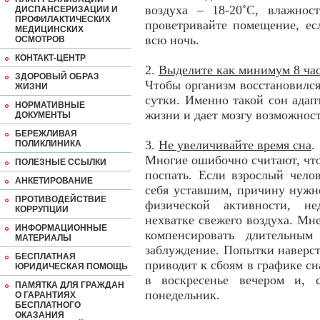
воздуха – 18-20˚С, влажно
ДИСПАНСЕРИЗАЦИИ И
ПРОФИЛАКТИЧЕСКИХ
проветривайте помещение, ес
МЕДИЦИНСКИХ
всю ночь.
ОСМОТРОВ
КОНТАКТ-ЦЕНТР
2.
Выделите как минимум 8 час
ЗДОРОВЫЙ ОБРАЗ
Чтобы организм восстановился,
ЖИЗНИ
сутки. Именно такой сон ада
НОРМАТИВНЫЕ
жизни и дает мозгу возможнос
ДОКУМЕНТЫ
БЕРЕЖЛИВАЯ
3.
Не увеличивайте время сна
.
ПОЛИКЛИНИКА
Многие ошибочно считают, что,
ПОЛЕЗНЫЕ ССЫЛКИ
поспать. Если взрослый чело
АНКЕТИРОВАНИЕ
себя уставшим, причину нужно
ПРОТИВОДЕЙСТВИЕ
физической активности, не
КОРРУПЦИИ
нехватке свежего воздуха. Мн
ИНФОРМАЦИОННЫЕ
компенсировать длительны
МАТЕРИАЛЫ
заблуждение. Попытки наверс
БЕСПЛАТНАЯ
приводит к сбоям в графике сна
ЮРИДИЧЕСКАЯ ПОМОЩЬ
в воскресенье вечером и, с
ПАМЯТКА ДЛЯ ГРАЖДАН
понедельник.
О ГАРАНТИЯХ
БЕСПЛАТНОГО
ОКАЗАНИЯ