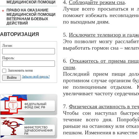
4.
Соблюдайте режим сна
.
МЕДИЦИНСКОЙ ПОМОЩИ
Лучше всего просыпаться и л
ПРАВО НА ОКАЗАНИЕ
поможет избежать несовпадени
МЕДИЦИНСКОЙ ПОМОЩИ
ВЕТЕРАНАМ БОЕВЫХ
по выходным дням.
ДЕЙСТВИЙ
АВТОРИЗАЦИЯ
5.
Исключите телевизор и гадже
Это позволит мозгу расслабит
Логин:
выработать гормон сна – мела
Пароль:
6.
Откажитесь от приема пищи
сном
.
Запомнить меня
Последний прием пищи долж
Забыли свой пароль?
противном случае организм бу
не полноценным отдыхом. К
увеличивает частоту сердечны
7.
Физическая активность в те
Чтобы сон наступал быстре
течение всего дня. Попробу
раньше на остановку или отказ
пешком. Изменения в качестве 