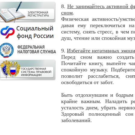
8.
Не занимайтесь активной ф
сном
.
Физическая активность/умств
давая ему переключиться н
систему, снять стресс, в чем 
душ, чтение или спокойная му
9.
Избегайте негативных эмоци
Перед сном важно создать
Почитайте книгу, выпейте ча
спокойную музыку. Подберите
позволит расслабиться, с
освободиться от забот.
Быть отдохнувшим и бодрым 
крайне важным. Наладить р
усталость днем, убрать нервн
Здоровый полноценный сон
заболеваний.