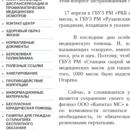
этом вопросе застрахованным 
ДИСПАНСЕРИЗАЦИИ И
ПРОФИЛАКТИЧЕСКИХ
МЕДИЦИНСКИХ
17 апреля в ГБУЗ РМ «РКБ им
ОСМОТРОВ
масок, в ГБУЗ РМ «Рузаевская
КОНТАКТ-ЦЕНТР
гражданам, входящим в указан
ЗДОРОВЫЙ ОБРАЗ
ЖИЗНИ
В последние дни особенно
медицинскую помощь. И, ка
НОРМАТИВНЫЕ
ДОКУМЕНТЫ
вызывающих «скорую», имеютс
БЕРЕЖЛИВАЯ
носа, рта и щек. Поэтому, что
ПОЛИКЛИНИКА
ГБУЗ РМ «Станция скорой м
ПОЛЕЗНЫЕ ССЫЛКИ
медицинских масок для паци
того, 1000 масок было выде
АНКЕТИРОВАНИЕ
Огарева.
ПРОТИВОДЕЙСТВИЕ
КОРРУПЦИИ
Сейчас, в сложившихся усл
ИНФОРМАЦИОННЫЕ
МАТЕРИАЛЫ
является сохранение своего 
филиал ООО «Капитал МС» в Р
БЕСПЛАТНАЯ
ЮРИДИЧЕСКАЯ ПОМОЩЬ
по возможности оставаться
необходимость, то обязатель
ПАМЯТКА ДЛЯ ГРАЖДАН
О ГАРАНТИЯХ
резиновыми перчатками.
БЕСПЛАТНОГО
ОКАЗАНИЯ