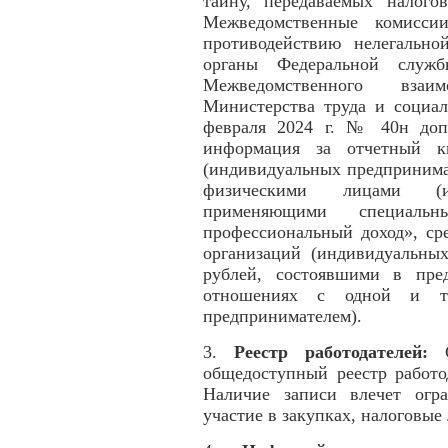
тайну, передаваемых налог
Межведомственные комисси
противодействию нелегально
органы Федеральной служ
Межведомственного взаи
Министерства труда и социа
февраля 2024 г. № 40н допо
информация за отчетный кв
(индивидуальных предпринима
физическими лицами (ин
применяющими специал
профессиональный доход», ср
организаций (индивидуальны
рублей, состоявшими в пре
отношениях с одной и то
предпринимателем).
3.
Реестр работодателей:
C
общедоступный реестр работо
Наличие записи влечет огра
участие в закупках, налоговые