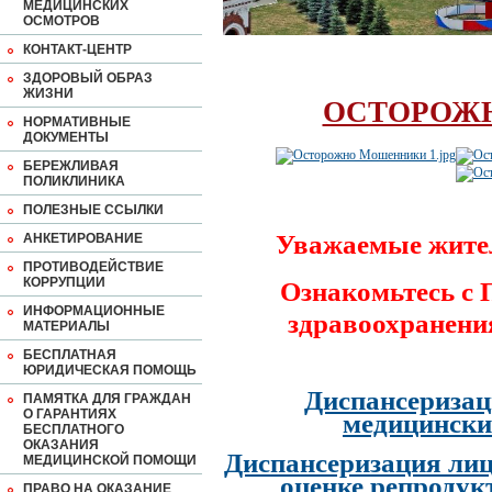
МЕДИЦИНСКИХ
ОСМОТРОВ
КОНТАКТ-ЦЕНТР
ЗДОРОВЫЙ ОБРАЗ
ЖИЗНИ
ОСТОРОЖ
НОРМАТИВНЫЕ
ДОКУМЕНТЫ
БЕРЕЖЛИВАЯ
ПОЛИКЛИНИКА
ПОЛЕЗНЫЕ ССЫЛКИ
Уважаемые жите
АНКЕТИРОВАНИЕ
ПРОТИВОДЕЙСТВИЕ
КОРРУПЦИИ
Ознакомьтесь с
ИНФОРМАЦИОННЫЕ
здравоохранени
МАТЕРИАЛЫ
БЕСПЛАТНАЯ
ЮРИДИЧЕСКАЯ ПОМОЩЬ
Диспансеризац
ПАМЯТКА ДЛЯ ГРАЖДАН
О ГАРАНТИЯХ
медицински
БЕСПЛАТНОГО
ОКАЗАНИЯ
Диспансеризация лиц
МЕДИЦИНСКОЙ ПОМОЩИ
оценке репродук
ПРАВО НА ОКАЗАНИЕ