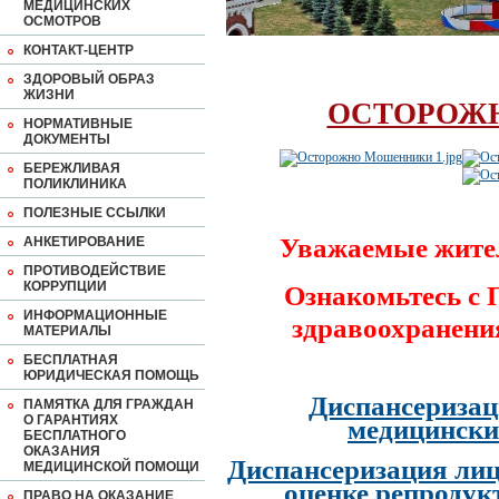
МЕДИЦИНСКИХ
ОСМОТРОВ
КОНТАКТ-ЦЕНТР
ЗДОРОВЫЙ ОБРАЗ
ЖИЗНИ
ОСТОРОЖ
НОРМАТИВНЫЕ
ДОКУМЕНТЫ
БЕРЕЖЛИВАЯ
ПОЛИКЛИНИКА
ПОЛЕЗНЫЕ ССЫЛКИ
Уважаемые жите
АНКЕТИРОВАНИЕ
ПРОТИВОДЕЙСТВИЕ
КОРРУПЦИИ
Ознакомьтесь с
ИНФОРМАЦИОННЫЕ
здравоохранени
МАТЕРИАЛЫ
БЕСПЛАТНАЯ
ЮРИДИЧЕСКАЯ ПОМОЩЬ
Диспансеризац
ПАМЯТКА ДЛЯ ГРАЖДАН
О ГАРАНТИЯХ
медицински
БЕСПЛАТНОГО
ОКАЗАНИЯ
Диспансеризация лиц
МЕДИЦИНСКОЙ ПОМОЩИ
оценке репродук
ПРАВО НА ОКАЗАНИЕ