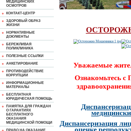
МЕДИЦИНСКИХ
ОСМОТРОВ
КОНТАКТ-ЦЕНТР
ЗДОРОВЫЙ ОБРАЗ
ЖИЗНИ
ОСТОРОЖ
НОРМАТИВНЫЕ
ДОКУМЕНТЫ
БЕРЕЖЛИВАЯ
ПОЛИКЛИНИКА
ПОЛЕЗНЫЕ ССЫЛКИ
Уважаемые жите
АНКЕТИРОВАНИЕ
ПРОТИВОДЕЙСТВИЕ
КОРРУПЦИИ
Ознакомьтесь с
ИНФОРМАЦИОННЫЕ
здравоохранени
МАТЕРИАЛЫ
БЕСПЛАТНАЯ
ЮРИДИЧЕСКАЯ ПОМОЩЬ
Диспансеризац
ПАМЯТКА ДЛЯ ГРАЖДАН
О ГАРАНТИЯХ
медицински
БЕСПЛАТНОГО
ОКАЗАНИЯ
Диспансеризация лиц
МЕДИЦИНСКОЙ ПОМОЩИ
оценке репродук
ПРАВО НА ОКАЗАНИЕ