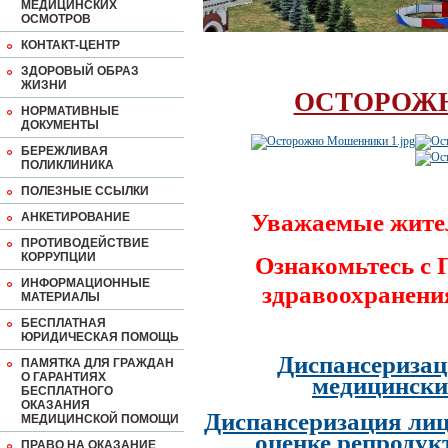
МЕДИЦИНСКИХ
ОСМОТРОВ
КОНТАКТ-ЦЕНТР
ЗДОРОВЫЙ ОБРАЗ
ЖИЗНИ
ОСТОРОЖ
НОРМАТИВНЫЕ
ДОКУМЕНТЫ
БЕРЕЖЛИВАЯ
ПОЛИКЛИНИКА
ПОЛЕЗНЫЕ ССЫЛКИ
Уважаемые жите
АНКЕТИРОВАНИЕ
ПРОТИВОДЕЙСТВИЕ
КОРРУПЦИИ
Ознакомьтесь с
ИНФОРМАЦИОННЫЕ
здравоохранени
МАТЕРИАЛЫ
БЕСПЛАТНАЯ
ЮРИДИЧЕСКАЯ ПОМОЩЬ
Диспансеризац
ПАМЯТКА ДЛЯ ГРАЖДАН
О ГАРАНТИЯХ
медицински
БЕСПЛАТНОГО
ОКАЗАНИЯ
Диспансеризация лиц
МЕДИЦИНСКОЙ ПОМОЩИ
оценке репродук
ПРАВО НА ОКАЗАНИЕ