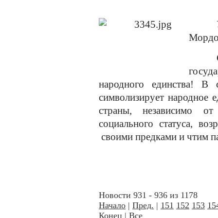
Мордо
госуд
народного единства!
В со
символизирует народное е
страны, независимо от 
социального статуса, воз
своими предками и чтим па
Новости 931 - 936 из 1178
Начало
|
Пред.
|
151
152
153
15
Конец
|
Все