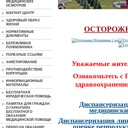
МЕДИЦИНСКИХ
ОСМОТРОВ
КОНТАКТ-ЦЕНТР
ЗДОРОВЫЙ ОБРАЗ
ЖИЗНИ
ОСТОРОЖ
НОРМАТИВНЫЕ
ДОКУМЕНТЫ
БЕРЕЖЛИВАЯ
ПОЛИКЛИНИКА
ПОЛЕЗНЫЕ ССЫЛКИ
Уважаемые жите
АНКЕТИРОВАНИЕ
ПРОТИВОДЕЙСТВИЕ
КОРРУПЦИИ
Ознакомьтесь с
ИНФОРМАЦИОННЫЕ
здравоохранени
МАТЕРИАЛЫ
БЕСПЛАТНАЯ
ЮРИДИЧЕСКАЯ ПОМОЩЬ
Диспансеризац
ПАМЯТКА ДЛЯ ГРАЖДАН
О ГАРАНТИЯХ
медицински
БЕСПЛАТНОГО
ОКАЗАНИЯ
Диспансеризация лиц
МЕДИЦИНСКОЙ ПОМОЩИ
оценке репродук
ПРАВО НА ОКАЗАНИЕ