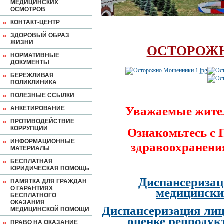
МЕДИЦИНСКИХ
ОСМОТРОВ
КОНТАКТ-ЦЕНТР
ЗДОРОВЫЙ ОБРАЗ
ЖИЗНИ
ОСТОРОЖ
НОРМАТИВНЫЕ
ДОКУМЕНТЫ
БЕРЕЖЛИВАЯ
ПОЛИКЛИНИКА
ПОЛЕЗНЫЕ ССЫЛКИ
Уважаемые жите
АНКЕТИРОВАНИЕ
ПРОТИВОДЕЙСТВИЕ
КОРРУПЦИИ
Ознакомьтесь с
ИНФОРМАЦИОННЫЕ
здравоохранени
МАТЕРИАЛЫ
БЕСПЛАТНАЯ
ЮРИДИЧЕСКАЯ ПОМОЩЬ
Диспансеризац
ПАМЯТКА ДЛЯ ГРАЖДАН
О ГАРАНТИЯХ
медицински
БЕСПЛАТНОГО
ОКАЗАНИЯ
Диспансеризация лиц
МЕДИЦИНСКОЙ ПОМОЩИ
оценке репродук
ПРАВО НА ОКАЗАНИЕ