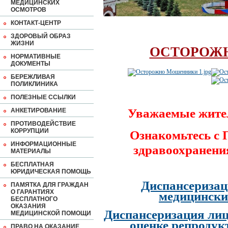
МЕДИЦИНСКИХ
ОСМОТРОВ
КОНТАКТ-ЦЕНТР
ЗДОРОВЫЙ ОБРАЗ
ЖИЗНИ
ОСТОРОЖ
НОРМАТИВНЫЕ
ДОКУМЕНТЫ
БЕРЕЖЛИВАЯ
ПОЛИКЛИНИКА
ПОЛЕЗНЫЕ ССЫЛКИ
Уважаемые жите
АНКЕТИРОВАНИЕ
ПРОТИВОДЕЙСТВИЕ
КОРРУПЦИИ
Ознакомьтесь с
ИНФОРМАЦИОННЫЕ
здравоохранени
МАТЕРИАЛЫ
БЕСПЛАТНАЯ
ЮРИДИЧЕСКАЯ ПОМОЩЬ
Диспансеризац
ПАМЯТКА ДЛЯ ГРАЖДАН
О ГАРАНТИЯХ
медицински
БЕСПЛАТНОГО
ОКАЗАНИЯ
Диспансеризация лиц
МЕДИЦИНСКОЙ ПОМОЩИ
оценке репродук
ПРАВО НА ОКАЗАНИЕ