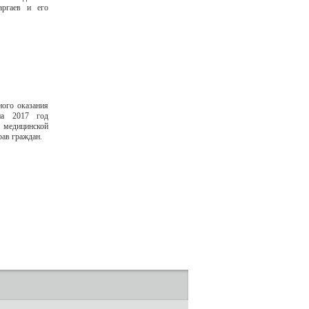
ргаев и его
ного оказания
на 2017 год
я медицинской
ав граждан.