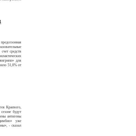
В
предсезонная
разовательные
 счет средств
филактических
вигрипп» для
авило 51,0% от
ея Краевого,
сезоне будут
чены антигены
цимбио» уже
ны», - сказал