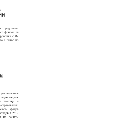
О
ИИ
я представил
ых фондов за
рдовия» с 87
та с пятое по
В
 расширенное
изации защиты
ой помощи и
о страхования.
ьного фонда
 фондов ОМС,
он на данном