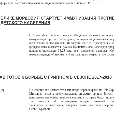
формацию о стоимости оказанной медицинской помощи в системе ОМС.
УБЛИКЕ МОРДОВИЯ СТАРТУЕТ ИММУНИЗАЦИЯ ПРОТИ
 ДЕТСКОГО НАСЕЛЕНИЯ
С 1 сентября текущего года в Мордовии начнется активная 
иммунизация против гриппа детей, посещающих дошкольные об
организации и школьников. 16 августа 2017 г. в республику за
федерального бюджета в рамках Национального календаря про
прививок поступило 38,25 тыс. доз гриппозной вакцины «Со
иммунизации детей начиная с 6-ти месячного возраста, что сост
В ГОТОВ К БОРЬБЕ С ГРИППОМ В СЕЗОНЕ 2017-2018
По сообщению заместителя министра здравоохранения РФ Серг
Минздрав готов к предупреждению эпидемий гриппа. В этом 
использоваться отечественные вакцины, в которые будут вклю
трех штаммов. «С поставщиком вакцин компанией «На
заключены все контракты, и первые партии уже пошли в регио
Сергей Краевой.