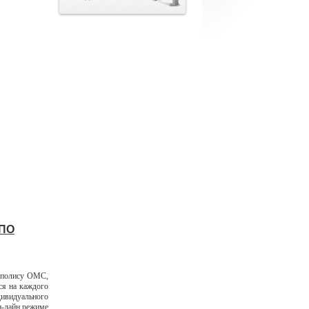
 ПО
о полису ОМС,
ся на каждого
дивидуального
н-лайн режиме