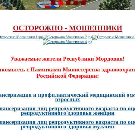
ОСТОРОЖНО - МОШЕННИКИ
Уважаемые жители Республики Мордовия!
акомьтесь с Памятками Министерства здравоохран
Российской Федерации:
ансеризация и профилактический медицинский осм
взрослых
пансеризация лиц репродуктивного возраста по оц
репродуктивного здоровья женщин
пансеризация лиц репродуктивного возраста по оц
репродуктивного здоровья мужчин