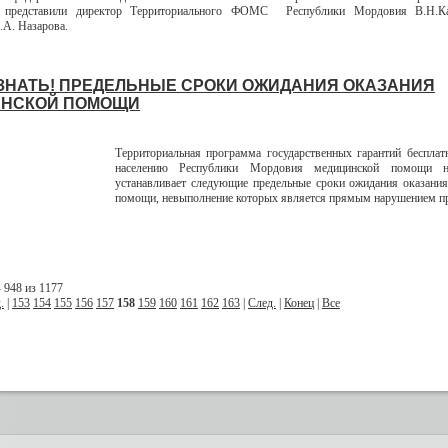
и представили директор Территориального ФОМС Республики Мордовия В.Н.Ка
.А. Назарова.
ЗНАТЬ! ПРЕДЕЛЬНЫЕ СРОКИ ОЖИДАНИЯ ОКАЗАНИЯ
НСКОЙ ПОМОЩИ
Территориальная программа государственных гарантий бесплат
населению Республики Мордовия медицинской помощи 
устанавливает следующие предельные сроки ожидания оказани
помощи, невыполнение которых является прямым нарушением пр
 948 из 1177
.
|
153
154
155
156
157
158
159
160
161
162
163
|
След.
|
Конец
|
Все