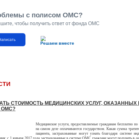
облемы с полисом ОМС?
шите, чтобы получить ответ от фонда ОМС
Написать
Решаем вместе
СТИ
НАТЬ СТОИМОСТЬ МЕДИЦИНСКИХ УСЛУГ, ОКАЗАННЫХ
 ОМС?
Медицинские услуги, предоставляемые гражданам бесплатно п
на самом деле оплачиваются государством. Какая сумма тратит
пациента, застрахованные могут узнать благодаря системе ин
ия: с 1 января 2017 года застрахованные в системе ОМС граждане могут получить в о