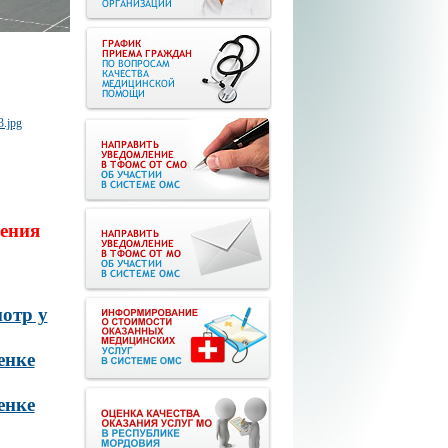
ения
отр у
енке
енке