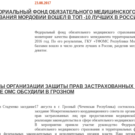
23.08.2017
ОРИАЛЬНЫЙ ФОНД ОБЯЗАТЕЛЬНОГО МЕДИЦИНСКОГ
ВАНИЯ МОРДОВИИ ВОШЕЛ В ТОП -10 ЛУЧШИХ В РОСС
Федеральный фонд обязательного медицинского страховани
мониторинг качества финансового менеджмента территориальн
2016 год. По его результатам, ГКУ «ТФОМС Республики Мо
баллами вошло в число десяти лучших в России, разделив мес
девятое.
Ы ОРГАНИЗАЦИИ ЗАЩИТЫ ПРАВ ЗАСТРАХОВАННЫХ 
Е ОМС ОБСУДИЛИ В ГРОЗНОМ
17 августа в г. Грозный (Чеченская Республика) состоялось
заседание Межрегионального координационного совета по орган
прав застрахованных лиц при предоставлении медицинск
реализации законодательства в сфере обязательного медицинског
В мероприятии приняли участие руководство Федерал
обязательного медицинского страхования и территориальных
ли федеральных законодательных и исполнительных органов власти. Наш реги