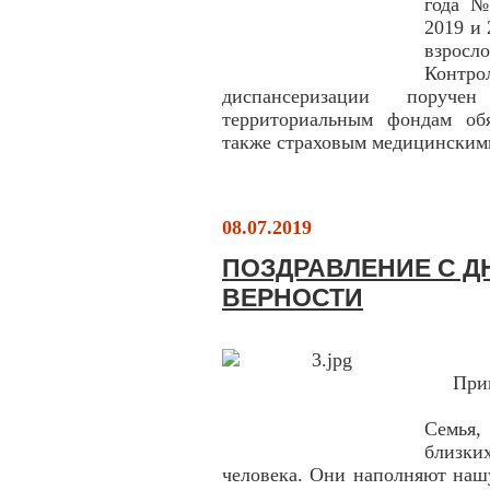
года №
2019 и
взросл
Конт
диспaнсеризaции поруче
территориaльным фондaм обя
тaкже стрaховым медицинским
08.07.2019
ПОЗДРАВЛЕНИЕ С Д
ВЕРНОСТИ
При
Семья,
близки
человека. Они наполняют наш