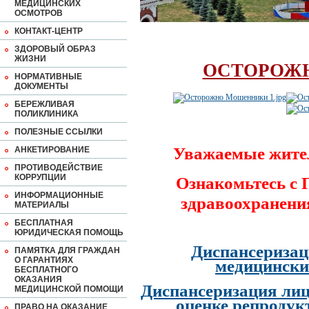
МЕДИЦИНСКИХ
ОСМОТРОВ
КОНТАКТ-ЦЕНТР
ЗДОРОВЫЙ ОБРАЗ
ЖИЗНИ
ОСТОРОЖ
НОРМАТИВНЫЕ
ДОКУМЕНТЫ
БЕРЕЖЛИВАЯ
ПОЛИКЛИНИКА
ПОЛЕЗНЫЕ ССЫЛКИ
Уважаемые жите
АНКЕТИРОВАНИЕ
ПРОТИВОДЕЙСТВИЕ
КОРРУПЦИИ
Ознакомьтесь с
ИНФОРМАЦИОННЫЕ
здравоохранени
МАТЕРИАЛЫ
БЕСПЛАТНАЯ
ЮРИДИЧЕСКАЯ ПОМОЩЬ
Диспансеризац
ПАМЯТКА ДЛЯ ГРАЖДАН
О ГАРАНТИЯХ
медицински
БЕСПЛАТНОГО
ОКАЗАНИЯ
Диспансеризация лиц
МЕДИЦИНСКОЙ ПОМОЩИ
оценке репродук
ПРАВО НА ОКАЗАНИЕ